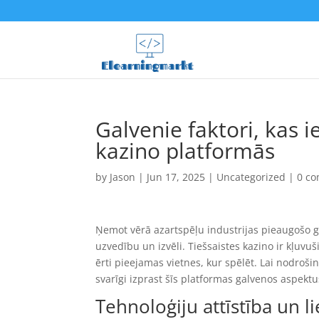
Galvenie faktori, kas i
kazino platformās
by
Jason
|
Jun 17, 2025
|
Uncategorized
|
0 c
Ņemot vērā azartspēļu industrijas pieaugošo glo
uzvedību un izvēli. Tiešsaistes kazino ir kļuvu
ērti pieejamas vietnes, kur spēlēt. Lai nodroši
svarīgi izprast šīs platformas galvenos aspektus
Tehnoloģiju attīstība un li