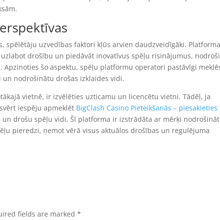
ksām.
erspektīvas
s, spēlētāju uzvedības faktori kļūs arvien daudzveidīgāki. Platforma
, uzlabot drošību un piedāvāt inovatīvus spēļu risinājumus, nodroš
ā. Apzinoties šo aspektu, spēļu platformu operatori pastāvīgi meklē
i un nodrošinātu drošas izklaides vidi.
ākajā vietnē, ir izvēlēties uzticamu un licencētu vietni. Tādēļ, ja
psvērt iespēju apmeklēt
BigClash Casino Pieteikšanās – piesakieties
 un drošu spēļu vidi. Šī platforma ir izstrādāta ar mērķi nodrošināt
ēļu pieredzi, ņemot vērā visus aktuālos drošības un regulējuma
ired fields are marked
*