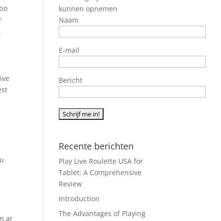
abo
kunnen opnemen
r
Naam
,
E-mail
ive
Bericht
est
Recente berichten
tu
Play Live Roulette USA for
Tablet: A Comprehensive
Review
Introduction
The Advantages of Playing
m ar