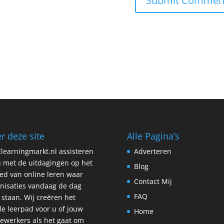
r deze site
Alle Pagina’s
learningmarkt.nl assisteren
Adverteren
 met de uitdagingen op het
Blog
ed van online leren waar
Contact Mij
nisaties vandaag de dag
FAQ
 staan. Wij creëren het
le leerpad voor u of jouw
Home
werkers als het gaat om