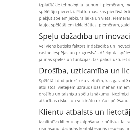
Izplatītākie tehnoloģiju jaunumi, piemēram, mob
spēlētāju pieredzi. Platformas, kas piedāvā ērti
piekļūt spēlēm jebkurā laikā un vietā. Piemēra
ļaujot spēlētājiem izklaidēties, piemēram, gaid
Spēļu dažādība un inovāci
Vēl viens būtisks faktors ir dažādība un inovā
casino iespējas un progresīvās džekpota spēles 
jaunas spēles un funkcijas, tas palīdz uzturēt s
Drošība, uzticamība un li
Spēlētāji dod priekšroku vietnēm, kas garantē 
atbilstoši vietējiem uzraudzības mehānismiem.
drošību un taisnīgu spēļu iznākumu. Nozīmīgi i
atkarības riskus un veicinātu drošu spēlēšanu.
Klientu atbalsts un lietot
Kvalitatīva klientu apkalpošana ir būtiska, lai 
risināšanu, dažādas kontaktēšanās iespējas un