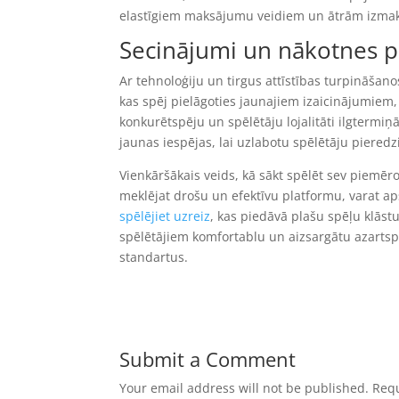
elastīgiem maksājumu veidiem un ātrām izma
Secinājumi un nākotnes p
Ar tehnoloģiju un tirgus attīstības turpināšano
kas spēj pielāgoties jaunajiem izaicinājumiem
konkurētspēju un spēlētāju lojalitāti ilgtermiņ
jaunas iespējas, lai uzlabotu spēlētāju pieredz
Vienkāršākais veids, kā sākt spēlēt sev piemērot
meklējat drošu un efektīvu platformu, varat a
spēlējiet uzreiz
, kas piedāvā plašu spēļu klāstu
spēlētājiem komfortablu un aizsargātu azartsp
standartus.
Submit a Comment
Your email address will not be published.
Requ