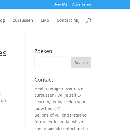
Over Mij
Adverteren
log
Cursussen
LMS
Contact Mij
es
Zoeken
Contact
Heeft u vragen over onze
u
cursussen? Wil je zelf E-
s un
Learning ontwikkelen voor
jouw bedrijf?
Bel ons of vul onderstaand
formulier in, zodat wij zo
snel mogelijk contact met u