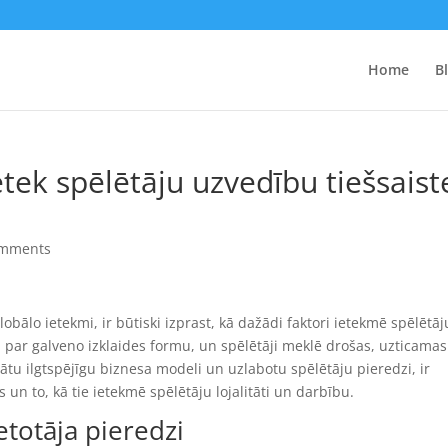
Home
B
etek spēlētāju uzvedību tiešsaist
omments
bālo ietekmi, ir būtiski izprast, kā dažādi faktori ietekmē spēlētāj
ši par galveno izklaides formu, un spēlētāji meklē drošas, uzticama
nātu ilgtspējīgu biznesa modeli un uzlabotu spēlētāju pieredzi, ir
 un to, kā tie ietekmē spēlētāju lojalitāti un darbību.
etotāja pieredzi