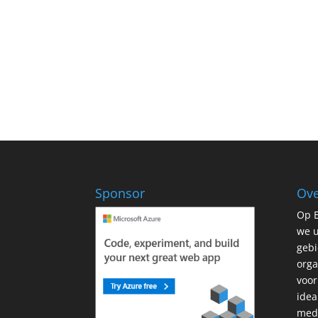
Sponsor
Ove
Op E
we u
gebi
orga
voor
idea
mede