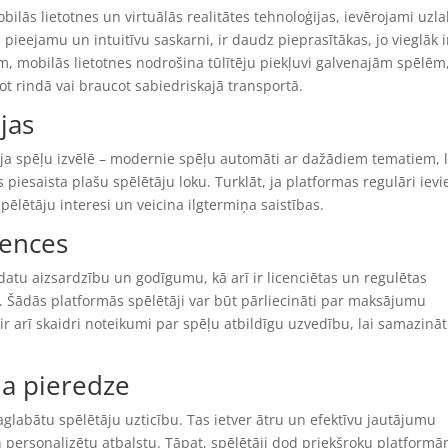
ilās lietotnes un virtuālās realitātes tehnoloģijas, ievērojami uzl
 pieejamu un intuitīvu saskarni, ir daudz pieprasītākas, jo vieglāk i
m, mobilās lietotnes nodrošina tūlītēju piekļuvi galvenajām spēlēm
ot rindā vai braucot sabiedriskajā transportā.
jas
cija spēļu izvēlē – modernie spēļu automāti ar dažādiem tematiem, l
piesaista plašu spēlētāju loku. Turklāt, ja platformas regulāri ievi
pēlētāju interesi un veicina ilgtermiņa saistības.
cences
datu aizsardzību un godīgumu, kā arī ir licenciētas un regulētas
 Šādās platformās spēlētāji var būt pārliecināti par maksājumu
r arī skaidri noteikumi par spēļu atbildīgu uzvedību, lai samazinā
āja pieredze
saglabātu spēlētāju uzticību. Tas ietver ātru un efektīvu jautājumu
 personalizētu atbalstu. Tāpat, spēlētāji dod priekšroku platformā