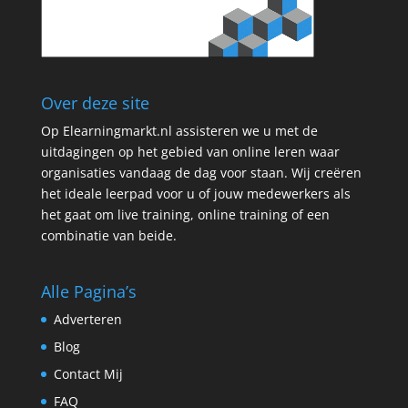
Over deze site
Op Elearningmarkt.nl assisteren we u met de
uitdagingen op het gebied van online leren waar
organisaties vandaag de dag voor staan. Wij creëren
het ideale leerpad voor u of jouw medewerkers als
het gaat om live training, online training of een
combinatie van beide.
Alle Pagina’s
Adverteren
Blog
Contact Mij
FAQ