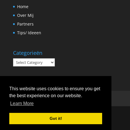
Home
Over Mij
Partners
Tips/ Ideeen
Categorieën
Categorieën
This website uses cookies to ensure you get
the best experience on our website.
FAQ
Tips/ Ideeen
Learn More
Got it!
Designed by
Elegant Themes
| Powered by