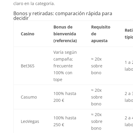
claro en la categoría.
Bonos y retiradas: comparación rápida para
decidir
Bonus de
Requisito
Ret
Casino
bienvenida
de
típi
(referencia)
apuesta
Varía según
campaña;
≈ 20x
1 a 
Bet365
frecuente
sobre
lab
100% con
bono
tope
≈ 20x
100% hasta
2 a 
Casumo
sobre
200 €
lab
bono
≈ 20x
100% hasta
2 a 
LeoVegas
sobre
250 €
lab
bono