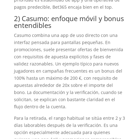
pagos predecible, Bet365 encaja bien en el top.
2) Casumo: enfoque móvil y bonus
entendibles
Casumo combina una app de uso directo con una
interfaz pensada para pantallas pequeñas. En
promociones, suele presentar ofertas de bienvenida
con requisitos de apuesta explícitos y fases de
validez razonables. Un ejemplo típico para nuevos
jugadores en campañas frecuentes es un bonus del
100% hasta un máximo de 200 €, con requisito de
apuestas alrededor de 20x sobre el importe del
bono. La documentación y la verificación, cuando se
solicitan, se explican con bastante claridad en el
flujo dentro de la cuenta.
Para la retirada, el rango habitual se sitúa entre 2 y 3
días laborables después de la verificación. Es una
opción especialmente adecuada para quienes