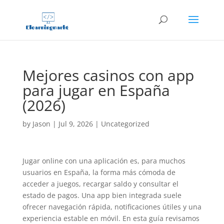
Mejores casinos con app
para jugar en España
(2026)
by
Jason
|
Jul 9, 2026
|
Uncategorized
Jugar online con una aplicación es, para muchos
usuarios en España, la forma más cómoda de
acceder a juegos, recargar saldo y consultar el
estado de pagos. Una app bien integrada suele
ofrecer navegación rápida, notificaciones útiles y una
experiencia estable en móvil. En esta guía revisamos