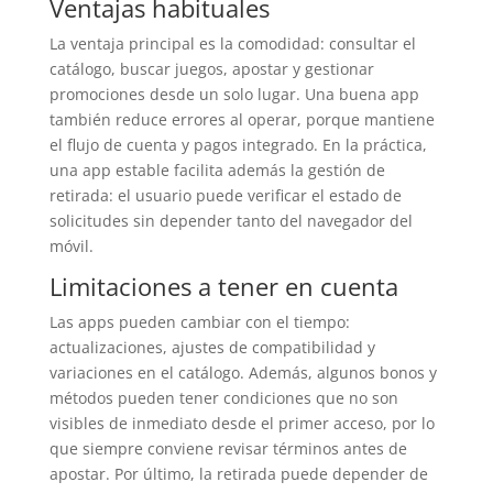
Ventajas habituales
La ventaja principal es la comodidad: consultar el
catálogo, buscar juegos, apostar y gestionar
promociones desde un solo lugar. Una buena app
también reduce errores al operar, porque mantiene
el flujo de cuenta y pagos integrado. En la práctica,
una app estable facilita además la gestión de
retirada: el usuario puede verificar el estado de
solicitudes sin depender tanto del navegador del
móvil.
Limitaciones a tener en cuenta
Las apps pueden cambiar con el tiempo:
actualizaciones, ajustes de compatibilidad y
variaciones en el catálogo. Además, algunos bonos y
métodos pueden tener condiciones que no son
visibles de inmediato desde el primer acceso, por lo
que siempre conviene revisar términos antes de
apostar. Por último, la retirada puede depender de