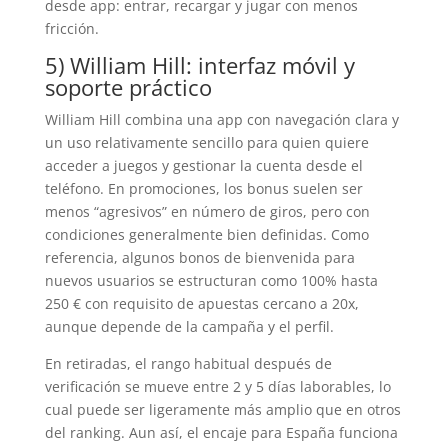
desde app: entrar, recargar y jugar con menos
fricción.
5) William Hill: interfaz móvil y
soporte práctico
William Hill combina una app con navegación clara y
un uso relativamente sencillo para quien quiere
acceder a juegos y gestionar la cuenta desde el
teléfono. En promociones, los bonus suelen ser
menos “agresivos” en número de giros, pero con
condiciones generalmente bien definidas. Como
referencia, algunos bonos de bienvenida para
nuevos usuarios se estructuran como 100% hasta
250 € con requisito de apuestas cercano a 20x,
aunque depende de la campaña y el perfil.
En retiradas, el rango habitual después de
verificación se mueve entre 2 y 5 días laborables, lo
cual puede ser ligeramente más amplio que en otros
del ranking. Aun así, el encaje para España funciona