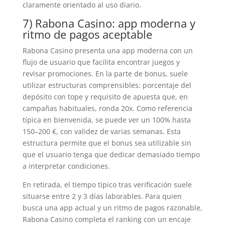
claramente orientado al uso diario.
7) Rabona Casino: app moderna y
ritmo de pagos aceptable
Rabona Casino presenta una app moderna con un
flujo de usuario que facilita encontrar juegos y
revisar promociones. En la parte de bonus, suele
utilizar estructuras comprensibles: porcentaje del
depósito con tope y requisito de apuesta que, en
campañas habituales, ronda 20x. Como referencia
típica en bienvenida, se puede ver un 100% hasta
150–200 €, con validez de varias semanas. Esta
estructura permite que el bonus sea utilizable sin
que el usuario tenga que dedicar demasiado tiempo
a interpretar condiciones.
En retirada, el tiempo típico tras verificación suele
situarse entre 2 y 3 días laborables. Para quien
busca una app actual y un ritmo de pagos razonable,
Rabona Casino completa el ranking con un encaje