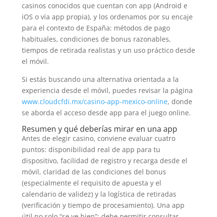
casinos conocidos que cuentan con app (Android e
iOS o vía app propia), y los ordenamos por su encaje
para el contexto de España: métodos de pago
habituales, condiciones de bonus razonables,
tiempos de retirada realistas y un uso práctico desde
el móvil.
Si estás buscando una alternativa orientada a la
experiencia desde el móvil, puedes revisar la página
www.cloudcfdi.mx/casino-app-mexico-online
, donde
se aborda el acceso desde app para el juego online.
Resumen y qué deberías mirar en una app
Antes de elegir casino, conviene evaluar cuatro
puntos: disponibilidad real de app para tu
dispositivo, facilidad de registro y recarga desde el
móvil, claridad de las condiciones del bonus
(especialmente el requisito de apuesta y el
calendario de validez) y la logística de retiradas
(verificación y tiempo de procesamiento). Una app
útil no solo “se ve bien”; debe permitir consultar