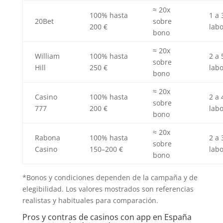
≈ 20x
100% hasta
1 a 
20Bet
sobre
200 €
lab
bono
≈ 20x
William
100% hasta
2 a 
sobre
Hill
250 €
lab
bono
≈ 20x
Casino
100% hasta
2 a 
sobre
777
200 €
lab
bono
≈ 20x
Rabona
100% hasta
2 a 
sobre
Casino
150–200 €
lab
bono
*Bonos y condiciones dependen de la campaña y de
elegibilidad. Los valores mostrados son referencias
realistas y habituales para comparación.
Pros y contras de casinos con app en España