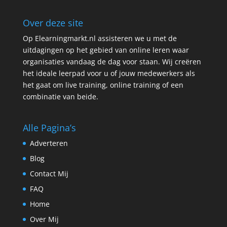
Over deze site
Op Elearningmarkt.nl assisteren we u met de
uitdagingen op het gebied van online leren waar
organisaties vandaag de dag voor staan. Wij creëren
het ideale leerpad voor u of jouw medewerkers als
het gaat om live training, online training of een
combinatie van beide.
Alle Pagina’s
Adverteren
Blog
Contact Mij
FAQ
Home
Over Mij