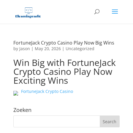
FortuneJack Crypto Casino Play Now Big Wins
by
Jason
|
May 20, 2026
|
Uncategorized
Win Big with FortuneJack
Crypto Casino Play Now
Exciting Wins
FortuneJack Crypto Casino
Zoeken