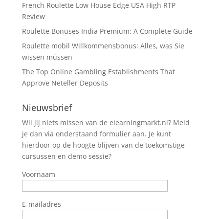
French Roulette Low House Edge USA High RTP
Review
Roulette Bonuses India Premium: A Complete Guide
Roulette mobil Willkommensbonus: Alles, was Sie
wissen müssen
The Top Online Gambling Establishments That
Approve Neteller Deposits
Nieuwsbrief
Wil jij niets missen van de elearningmarkt.nl? Meld
je dan via onderstaand formulier aan. Je kunt
hierdoor op de hoogte blijven van de toekomstige
cursussen en demo sessie?
Voornaam
E-mailadres