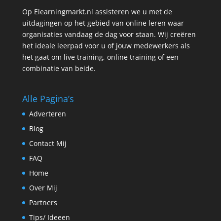
Op Elearningmarkt.nl assisteren we u met de
uitdagingen op het gebied van online leren waar
organisaties vandaag de dag voor staan. Wij creëren
het ideale leerpad voor u of jouw medewerkers als
het gaat om live training, online training of een
combinatie van beide.
Alle Pagina’s
Adverteren
Blog
Contact Mij
FAQ
Home
Over Mij
Partners
Tips/ Ideeen