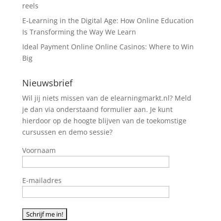
reels
E-Learning in the Digital Age: How Online Education
Is Transforming the Way We Learn
Ideal Payment Online Online Casinos: Where to Win
Big
Nieuwsbrief
Wil jij niets missen van de elearningmarkt.nl? Meld
je dan via onderstaand formulier aan. Je kunt
hierdoor op de hoogte blijven van de toekomstige
cursussen en demo sessie?
Voornaam
E-mailadres