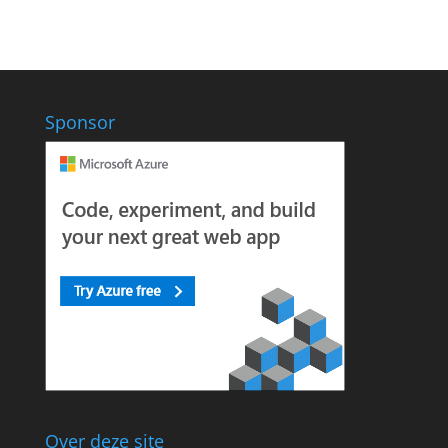
Sponsor
Over deze site