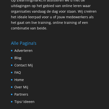
Op Elearningmarkt.nl assisteren we u met de
uitdagingen op het gebied van online leren waar
organisaties vandaag de dag voor staan. Wij creëren
het ideale leerpad voor u of jouw medewerkers als
het gaat om live training, online training of een
combinatie van beide.
Alle Pagina’s
Adverteren
Blog
Contact Mij
FAQ
Home
Over Mij
Partners
Tips/ Ideeen