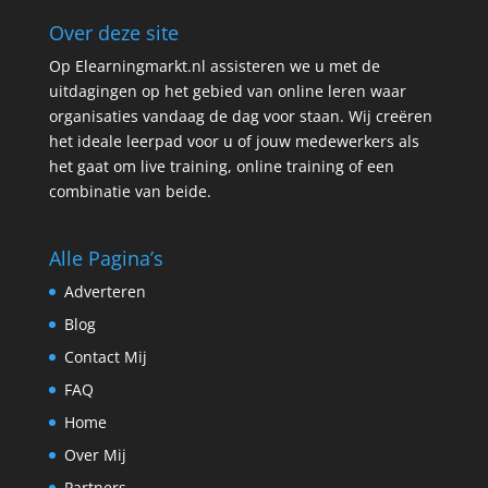
Over deze site
Op Elearningmarkt.nl assisteren we u met de
uitdagingen op het gebied van online leren waar
organisaties vandaag de dag voor staan. Wij creëren
het ideale leerpad voor u of jouw medewerkers als
het gaat om live training, online training of een
combinatie van beide.
Alle Pagina’s
Adverteren
Blog
Contact Mij
FAQ
Home
Over Mij
Partners