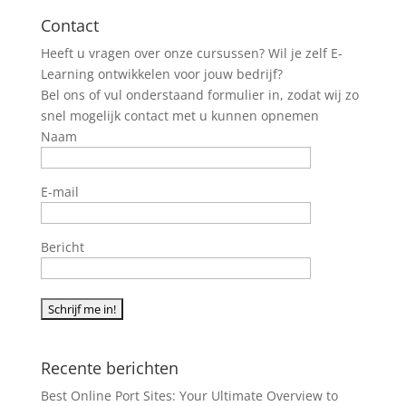
Contact
Heeft u vragen over onze cursussen? Wil je zelf E-
Learning ontwikkelen voor jouw bedrijf?
Bel ons of vul onderstaand formulier in, zodat wij zo
snel mogelijk contact met u kunnen opnemen
Naam
E-mail
Bericht
Recente berichten
Best Online Port Sites: Your Ultimate Overview to