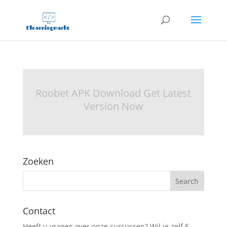
Roobet APK Download Get Latest
Version Now
Zoeken
Contact
Heeft u vragen over onze cursussen? Wil je zelf E-