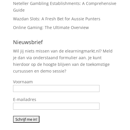
Neteller Gambling Establishments: A Comprehensive
Guide
Wazdan Slots: A Fresh Bet for Aussie Punters
Online Gaming: The Ultimate Overview
Nieuwsbrief
Wil jij niets missen van de elearningmarkt.nl? Meld
je dan via onderstaand formulier aan. Je kunt
hierdoor op de hoogte blijven van de toekomstige
cursussen en demo sessie?
Voornaam
E-mailadres