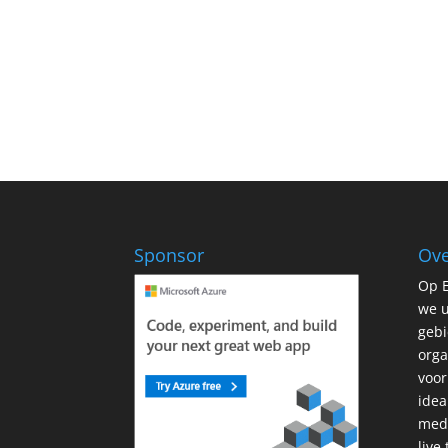
Sponsor
Ove
Op E
we u
gebi
orga
voor
idea
mede
live