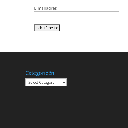
E-mailadres
Categorieën
Categorieën