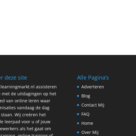
r deze site
Alle Pagina’s
learningmarkt.nl assisteren
Adverteren
 met de uitdagingen op het
Blog
ed van online leren waar
Contact Mij
nisaties vandaag de dag
FAQ
 staan. Wij creëren het
le leerpad voor u of jouw
Home
werkers als het gaat om
Over Mij
 training, online training of