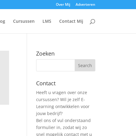
Over Mij
Adverteren
log
Cursussen
LMS
Contact Mij
Zoeken
Contact
Heeft u vragen over onze
cursussen? Wil je zelf E-
Learning ontwikkelen voor
jouw bedrijf?
Bel ons of vul onderstaand
formulier in, zodat wij zo
snel mogelijk contact met u