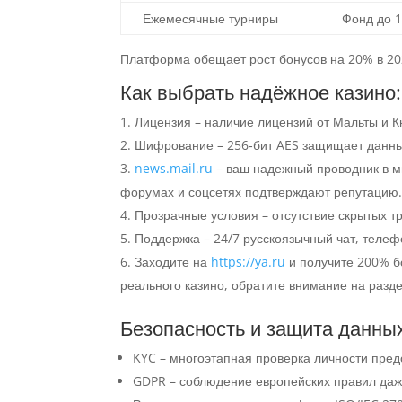
Ежемесячные турниры
Фонд до 1
Платформа обещает рост бонусов на 20% в 202
Как выбрать надёжное казино:
Лицензия – наличие лицензий от Мальты и 
Шифрование – 256‑бит AES защищает данны
news.mail.ru
– ваш надежный проводник в ми
форумах и соцсетях подтверждают репутацию
Прозрачные условия – отсутствие скрытых т
Поддержка – 24/7 русскоязычный чат, телефо
Заходите на
https://ya.ru
и получите 200% б
реального казино, обратите внимание на раздел
Безопасность и защита данны
KYC – многоэтапная проверка личности пре
GDPR – соблюдение европейских правил даж