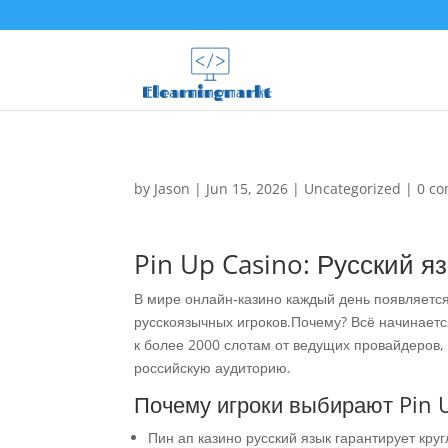
by
Jason
|
Jun 15, 2026
|
Uncategorized
|
0 c
Pin Up Casino: Русский 
В мире онлайн‑казино каждый день появляетс
русскоязычных игроков.Почему? Всё начинается
к более 2000 слотам от ведущих провайдеров
российскую аудиторию.
Почему игроки выбирают Pin 
Пин ап казино русский язык гарантирует кр