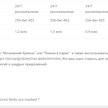
24/7
24/7
24/7
русскоязычная
русскоязычная
русскоязычна
256‑бит AES
256‑бит AES
256‑бит AES
1,2 млн
1,0 млн
0,9 млн
х “Московский Кремль” или “Пикник в парке”, а также воспользовать
tps://pinapigratseychas.website/index.Это ваш шанс открыть для с
ологий и щедрых предложений.
ired fields are marked
*