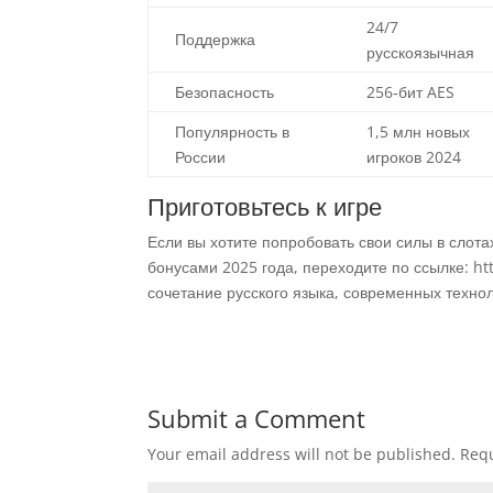
24/7
Поддержка
русскоязычная
Безопасность
256‑бит AES
Популярность в
1,5 млн новых
России
игроков 2024
Приготовьтесь к игре
Если вы хотите попробовать свои силы в слота
бонусами 2025 года, переходите по ссылке: ht
сочетание русского языка, современных техн
Submit a Comment
Your email address will not be published.
Requ