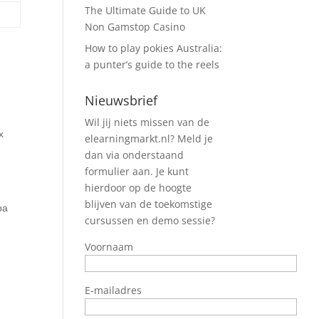
The Ultimate Guide to UK
Non Gamstop Casino
How to play pokies Australia:
a punter’s guide to the reels
Nieuwsbrief
Wil jij niets missen van de
х
elearningmarkt.nl? Meld je
dan via onderstaand
formulier aan. Je kunt
hierdoor op de hoogte
blijven van de toekomstige
ра
cursussen en demo sessie?
Voornaam
E-mailadres