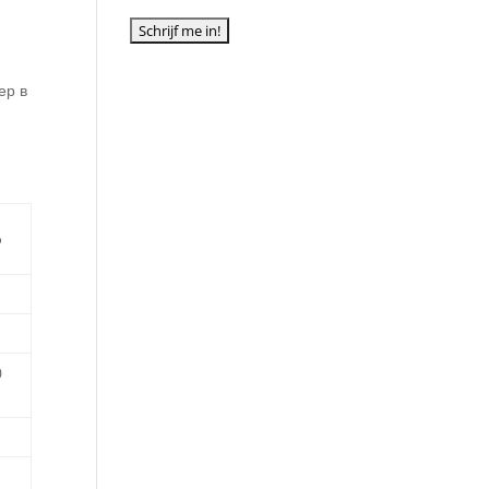
ер в
о
0