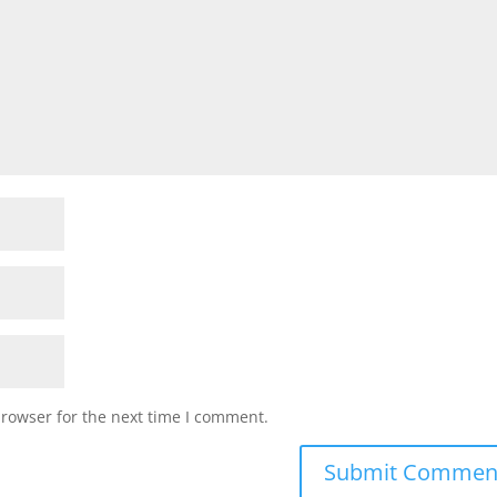
browser for the next time I comment.