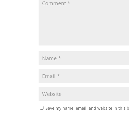
Save my name, email, and website in this 