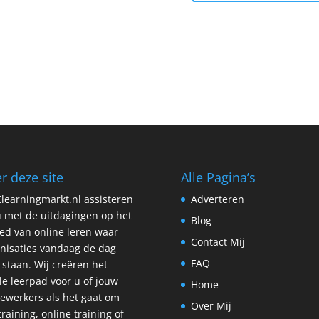
r deze site
Alle Pagina’s
learningmarkt.nl assisteren
Adverteren
 met de uitdagingen op het
Blog
ed van online leren waar
Contact Mij
nisaties vandaag de dag
FAQ
 staan. Wij creëren het
le leerpad voor u of jouw
Home
werkers als het gaat om
Over Mij
 training, online training of