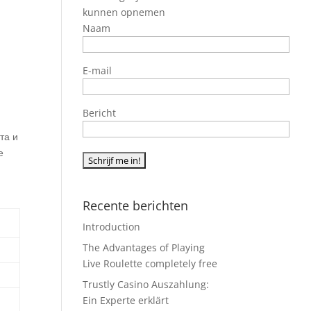
kunnen opnemen
Naam
E-mail
Bericht
та и
е
Recente berichten
Introduction
The Advantages of Playing
Live Roulette completely free
Trustly Casino Auszahlung:
Ein Experte erklärt