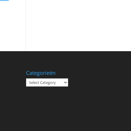
Categorieën
Categorieën