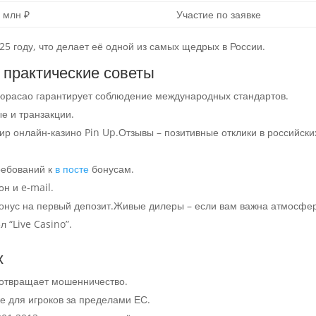
 млн ₽
Участие по заявке
5 году, что делает её одной из самых щедрых в России.
 практические советы
Кюрасао гарантирует соблюдение международных стандартов.
е и транзакции.
р онлайн‑казино Pin Up.Отзывы – позитивные отклики в российски
.
ребований к
в посте
бонусам.
н и e‑mail.
онус на первый депозит.Живые дилеры – если вам важна атмосфе
 “Live Casino”.
х
дотвращает мошенничество.
е для игроков за пределами ЕС.