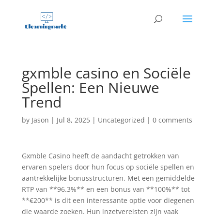
gxmble casino
en Sociële
Spellen: Een Nieuwe
Trend
by
Jason
|
Jul 8, 2025
|
Uncategorized
|
0 comments
Gxmble Casino heeft de aandacht getrokken van
ervaren spelers door hun focus op sociële spellen en
aantrekkelijke bonusstructuren. Met een gemiddelde
RTP van **96.3%** en een bonus van **100%** tot
**€200** is dit een interessante optie voor diegenen
die waarde zoeken. Hun inzetvereisten zijn vaak