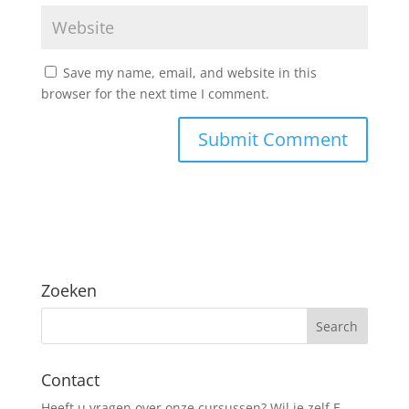
Save my name, email, and website in this
browser for the next time I comment.
Zoeken
Contact
Heeft u vragen over onze cursussen? Wil je zelf E-