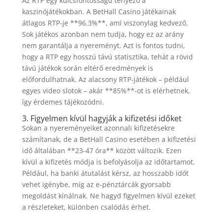
Az RTP egy kulcsfontosságú tényező a
kaszinójátékokban. A BetHall Casino játékainak
átlagos RTP-je **96.3%**, ami viszonylag kedvező.
Sok játékos azonban nem tudja, hogy ez az arány
nem garantálja a nyereményt. Azt is fontos tudni,
hogy a RTP egy hosszú távú statisztika, tehát a rövid
távú játékok során eltérő eredmények is
előfordulhatnak. Az alacsony RTP-játékok – például
egyes video slotok – akár **85%**-ot is elérhetnek,
így érdemes tájékozódni.
3. Figyelmen kívül hagyják a kifizetési időket
Sokan a nyereményeiket azonnali kifizetésekre
számítanak, de a BetHall Casino esetében a kifizetési
idő általában **23-47 óra** között változik. Ezen
kívül a kifizetés módja is befolyásolja az időtartamot.
Például, ha banki átutalást kérsz, az hosszabb időt
vehet igénybe, míg az e-pénztárcák gyorsabb
megoldást kínálnak. Ne hagyd figyelmen kívül ezeket
a részleteket, különben csalódás érhet.