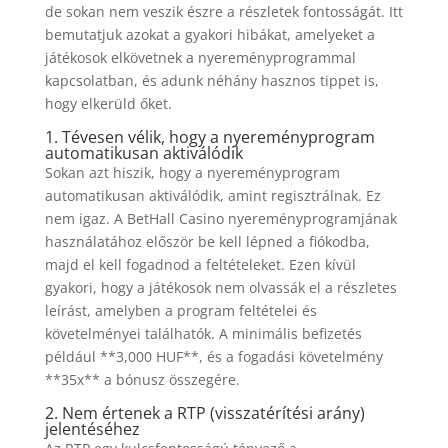
de sokan nem veszik észre a részletek fontosságát. Itt
bemutatjuk azokat a gyakori hibákat, amelyeket a
játékosok elkövetnek a nyereményprogrammal
kapcsolatban, és adunk néhány hasznos tippet is,
hogy elkerüld őket.
1. Tévesen vélik, hogy a nyereményprogram
automatikusan aktiválódik
Sokan azt hiszik, hogy a nyereményprogram
automatikusan aktiválódik, amint regisztrálnak. Ez
nem igaz. A BetHall Casino nyereményprogramjának
használatához először be kell lépned a fiókodba,
majd el kell fogadnod a feltételeket. Ezen kívül
gyakori, hogy a játékosok nem olvassák el a részletes
leírást, amelyben a program feltételei és
követelményei találhatók. A minimális befizetés
például **3,000 HUF**, és a fogadási követelmény
**35x** a bónusz összegére.
2. Nem értenek a RTP (visszatérítési arány)
jelentéséhez