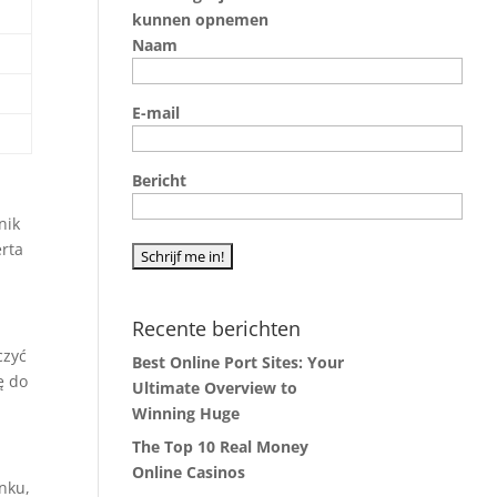
kunnen opnemen
Naam
E-mail
Bericht
nik
erta
Recente berichten
czyć
Best Online Port Sites: Your
ę do
Ultimate Overview to
Winning Huge
The Top 10 Real Money
Online Casinos
ynku,