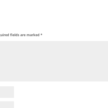
uired fields are marked
*