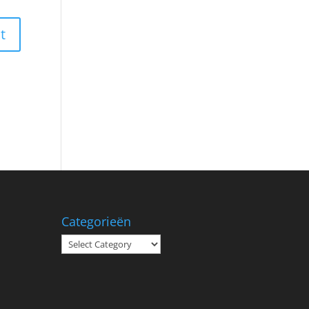
Categorieën
Categorieën