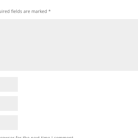
ired fields are marked
*
browser for the next time I comment.