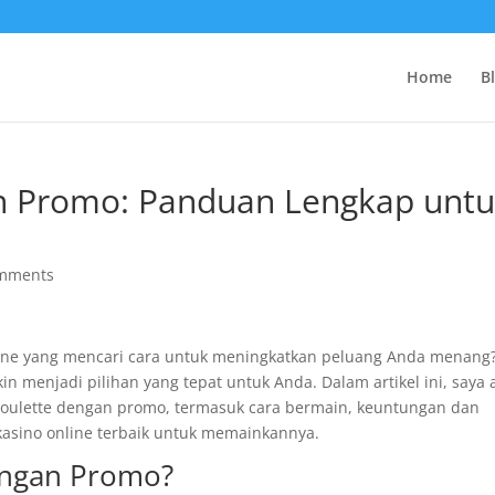
Home
B
n Promo: Panduan Lengkap unt
omments
ine yang mencari cara untuk meningkatkan peluang Anda menang?
n menjadi pilihan yang tepat untuk Anda. Dalam artikel ini, saya 
oulette dengan promo, termasuk cara bermain, keuntungan dan
asino online terbaik untuk memainkannya.
dengan Promo?