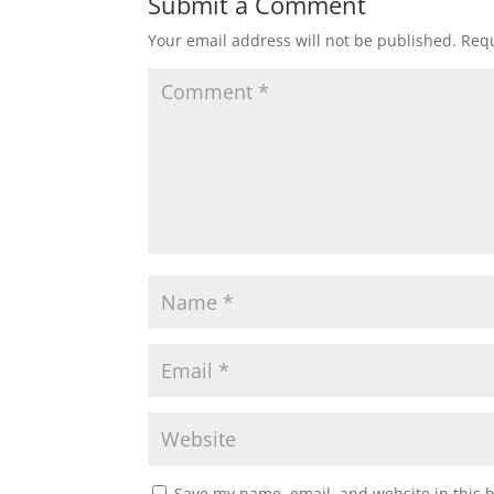
Submit a Comment
Your email address will not be published.
Requ
Save my name, email, and website in this 