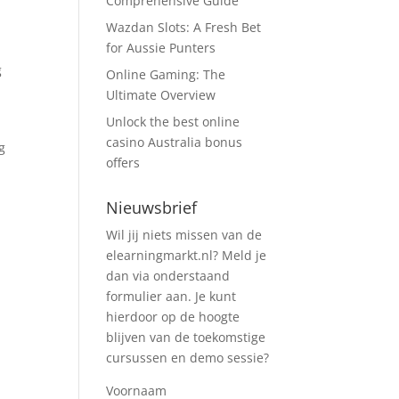
Comprehensive Guide
Wazdan Slots: A Fresh Bet
for Aussie Punters
g
Online Gaming: The
Ultimate Overview
Unlock the best online
casino Australia bonus
g
offers
Nieuwsbrief
Wil jij niets missen van de
elearningmarkt.nl? Meld je
dan via onderstaand
formulier aan. Je kunt
hierdoor op de hoogte
blijven van de toekomstige
cursussen en demo sessie?
Voornaam