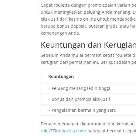
Cepat roulette dengan promo adalah varian p
untuk meningkatkan peluang Anda menang. D
eksklusif dari kasino online untuk mendapatk
berupa bonus deposit, putaran gratis, atau
kemenangan Anda.
Keuntungan dan Kerugian
Sebelum Anda mulai bermain cepat roulette
kerugian dari permainan ini. Berikut adalah 
Keuntungan
– Peluang menang lebih tinggi
– Bonus dan promosi eksklusif
– Pengalaman bermain yang seru
Dengan memahami keuntungan dan kerugian t
rolet77indonesia.com/
baik saat bermain cepa