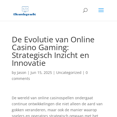
De Evolutie van Online
Casino Gaming:
Strategisch Inzicht en
Innovatie
by
Jason
|
Jun 15, 2025
|
Uncategorized
|
0
comments
De wereld van online casinospellen ondergaat
continue ontwikkelingen die niet alleen de aard van
gokken veranderen, maar ook de manier waarop
spelers en operators strategisch omgaan met het