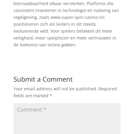
betrouwbaarheid elkaar versterken. Platforms die
consistent investeren in technologie en naleving van
regelgeving, zoals www.super-spin-casino.nl/,
positioneren zich als leiders in dit steeds
evoluerende veld. Voor spelers betekent dit meer
veiligheid, meer spelplezier en meer vertrouwen in
de toekomst van online gokken.
Submit a Comment
Your email address will not be published.
Required
fields are marked
*