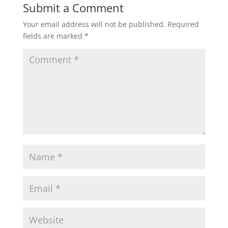
Submit a Comment
Your email address will not be published.
Required
fields are marked
*