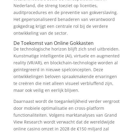
Nederland, die streng toeziet op licenties,
auditprocedures en de preventie van gokverslaving.
Het gepersonaliseerd benaderen van verantwoord
gokgedrag krijgt een centrale rol bij de verdere
ontwikkeling van de sector.
De Toekomst van Online Gokkasten
De technologische horizon blijft zich snel uitbreiden.
Kunstmatige intelligentie (AI), virtuele en augmented
reality (VR/AR), en blockchain-technologie worden al
geïntegreerd in nieuwe spelconcepten. Deze
ontwikkelingen beloven spraakmakende ervaringen
te creëren die niet alleen visueel verbluffend zijn,
maar ook veilig en eerlijk blijven.
Daarnaast wordt de toegankelijkheid verder vergroot
door mobiele optimalisatie en cross-platform
functionaliteiten. Volgens marktanalyses van
Grand
View Research
wordt verwacht dat de wereldwijde
online casino omzet in 2028 de €150 miljard zal