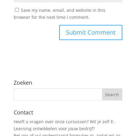
Save my name, email, and website in this
browser for the next time I comment.
Zoeken
Contact
Heeft u vragen over onze cursussen? Wil je zelf E-
Learning ontwikkelen voor jouw bedrijf?
Bel ons of vul onderstaand formulier in, zodat wij zo