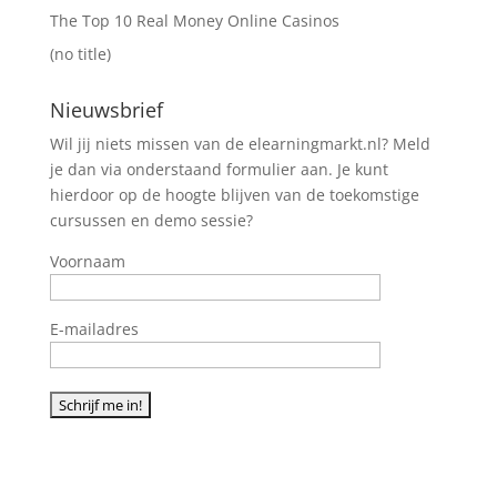
The Top 10 Real Money Online Casinos
(no title)
Nieuwsbrief
Wil jij niets missen van de elearningmarkt.nl? Meld
je dan via onderstaand formulier aan. Je kunt
hierdoor op de hoogte blijven van de toekomstige
cursussen en demo sessie?
Voornaam
E-mailadres