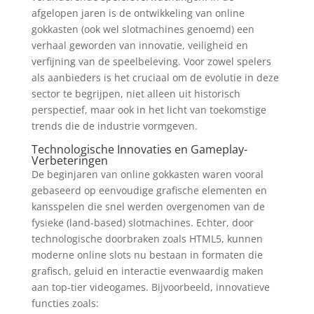
afgelopen jaren is de ontwikkeling van online
gokkasten (ook wel slotmachines genoemd) een
verhaal geworden van innovatie, veiligheid en
verfijning van de speelbeleving. Voor zowel spelers
als aanbieders is het cruciaal om de evolutie in deze
sector te begrijpen, niet alleen uit historisch
perspectief, maar ook in het licht van toekomstige
trends die de industrie vormgeven.
Technologische Innovaties en Gameplay-
Verbeteringen
De beginjaren van online gokkasten waren vooral
gebaseerd op eenvoudige grafische elementen en
kansspelen die snel werden overgenomen van de
fysieke (land-based) slotmachines. Echter, door
technologische doorbraken zoals HTML5, kunnen
moderne online slots nu bestaan in formaten die
grafisch, geluid en interactie evenwaardig maken
aan top-tier videogames. Bijvoorbeeld, innovatieve
functies zoals: