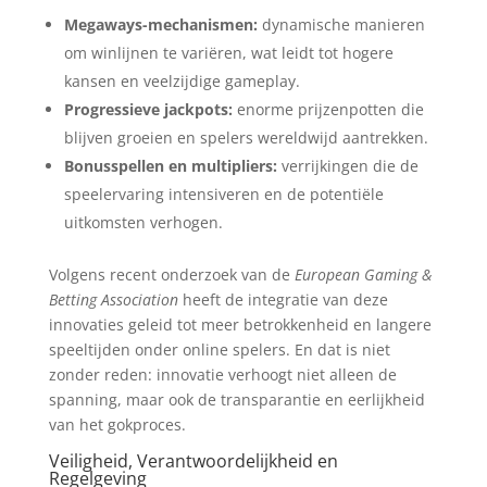
Megaways-mechanismen:
dynamische manieren
om winlijnen te variëren, wat leidt tot hogere
kansen en veelzijdige gameplay.
Progressieve jackpots:
enorme prijzenpotten die
blijven groeien en spelers wereldwijd aantrekken.
Bonusspellen en multipliers:
verrijkingen die de
speelervaring intensiveren en de potentiële
uitkomsten verhogen.
Volgens recent onderzoek van de
European Gaming &
Betting Association
heeft de integratie van deze
innovaties geleid tot meer betrokkenheid en langere
speeltijden onder online spelers. En dat is niet
zonder reden: innovatie verhoogt niet alleen de
spanning, maar ook de transparantie en eerlijkheid
van het gokproces.
Veiligheid, Verantwoordelijkheid en
Regelgeving