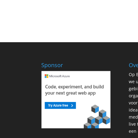
Sponsor
Ove
Op E
we u
gebi
orga
voor
idea
mede
live
een 