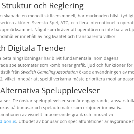
Struktur och Reglering
om skapade en monolitisk licensmodell, har marknaden blivit tydligt
seriösa aktörer. Svenska Spel, ATG, och flera internationella operat
uppmärksamhet. Något som kräver att operatörerna inte bara erbj
andahåller innehåll av hög kvalitet och transparenta villkor.
h Digitala Trender
ra betalningslösningar har blivit fundamentala inom dagens
ade spelautomater som kombinerar grafik, ljud och funktioner för 
tistik från
Swedish Gambling Association
ökade användningen av mo
 vilket innebär att speltillverkarna måste prioritera mobilanpassn
lternativa Spelupplevelser
satser. De önskar spelupplevelser som är engagerande, ansvarsfull
kat fokus på bonusar och spelautomater som erbjuder innovativa
binationen av visuellt imponerande grafik och innovativa
d bonus
. Utbudet av bonusar och specialfunktioner är avgörande f