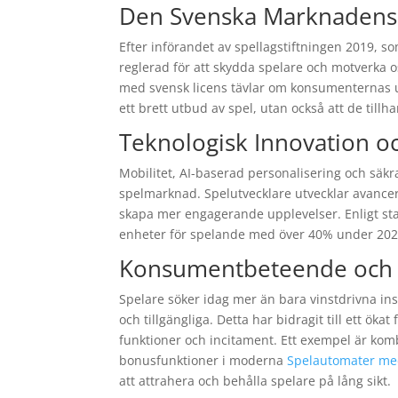
Den Svenska Marknadens 
Efter införandet av spellagstiftningen 2019, s
reglerad för att skydda spelare och motverka o
med svensk licens tävlar om konsumenternas 
ett brett utbud av spel, utan också att de tillh
Teknologisk Innovation oc
Mobilitet, AI-baserad personalisering och säk
spelmarknad. Spelutvecklare utvecklar avancer
skapa mer engagerande upplevelser. Enligt sta
enheter för spelande med över 40% under 2022,
Konsumentbeteende och A
Spelare söker idag mer än bara vinstdrivna in
och tillgängliga. Detta har bidragit till ett ö
funktioner och incitament. Ett exempel är kom
bonusfunktioner i moderna
Spelautomater me
att attrahera och behålla spelare på lång sikt.