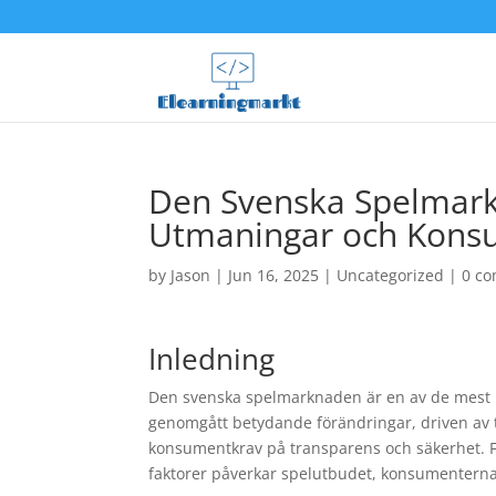
Den Svenska Spelmark
Utmaningar och Kons
by
Jason
|
Jun 16, 2025
|
Uncategorized
|
0 c
Inledning
Den svenska spelmarknaden är en av de mest r
genomgått betydande förändringar, driven av t
konsumentkrav på transparens och säkerhet. För
faktorer påverkar spelutbudet, konsumenterna