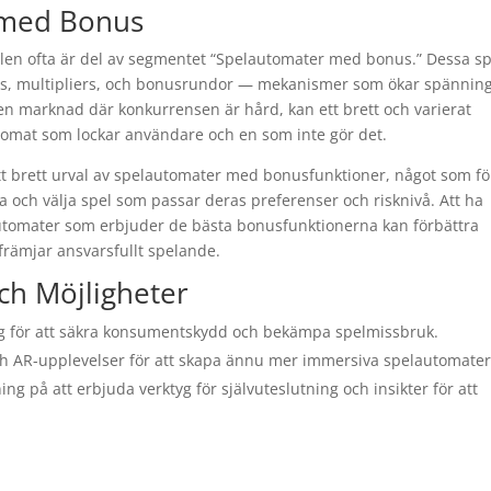
 med Bonus
pelen ofta är del av segmentet “Spelautomater med bonus.” Dessa sp
ins, multipliers, och bonusrundor — mekanismer som ökar spännin
 en marknad där konkurrensen är hård, kan ett brett och varierat
omat som lockar användare och en som inte gör det.
 ett brett urval av spelautomater med bonusfunktioner, något som fö
a och välja spel som passar deras preferenser och risknivå. Att ha
 automater som erbjuder de bästa bonusfunktionerna kan förbättra
främjar ansvarsfullt spelande.
ch Möjligheter
ning för att säkra konsumentskydd och bekämpa spelmissbruk.
och AR-upplevelser för att skapa ännu mer immersiva spelautomater
ning på att erbjuda verktyg för självuteslutning och insikter för att