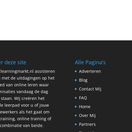
r deze site
Alle Pagina’s
learningmarkt.nl assisteren
Adverteren
 met de uitdagingen op het
Blog
ed van online leren waar
Contact Mij
nisaties vandaag de dag
FAQ
 staan. Wij creëren het
le leerpad voor u of jouw
Home
werkers als het gaat om
Over Mij
 training, online training of
Partners
combinatie van beide.