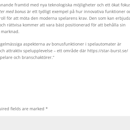
nande framtid med nya teknologiska möjligheter och ett ökat foku
ter med bonus
är ett tydligt exempel på hur innovativa funktioner o
oll för att möta den moderna spelarens krav. Den som kan erbjud
h rättvisa kommer att vara bäst positionerad för att behålla sin
a marknad.
regelmässiga aspekterna av bonusfunktioner i spelautomater är
h attraktiv spelupplevelse – ett område där https://star-burst.se/
pelare och branschaktörer.”
ired fields are marked
*