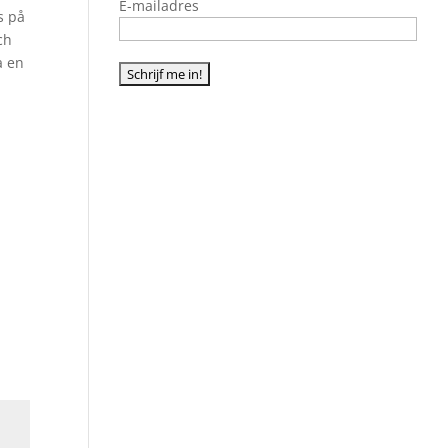
E-mailadres
s på
ch
a en