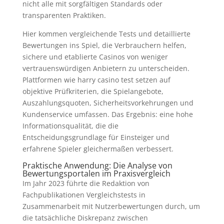
nicht alle mit sorgfältigen Standards oder
transparenten Praktiken.
Hier kommen vergleichende Tests und detaillierte
Bewertungen ins Spiel, die Verbrauchern helfen,
sichere und etablierte Casinos von weniger
vertrauenswürdigen Anbietern zu unterscheiden.
Plattformen wie harry casino test setzen auf
objektive Prüfkriterien, die Spielangebote,
Auszahlungsquoten, Sicherheitsvorkehrungen und
Kundenservice umfassen. Das Ergebnis: eine hohe
Informationsqualität, die die
Entscheidungsgrundlage für Einsteiger und
erfahrene Spieler gleichermaßen verbessert.
Praktische Anwendung: Die Analyse von
Bewertungsportalen im Praxisvergleich
Im Jahr 2023 führte die Redaktion von
Fachpublikationen Vergleichstests in
Zusammenarbeit mit Nutzerbewertungen durch, um
die tatsächliche Diskrepanz zwischen