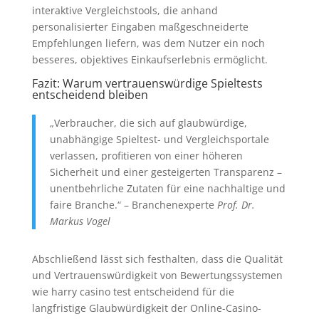
interaktive Vergleichstools, die anhand
personalisierter Eingaben maßgeschneiderte
Empfehlungen liefern, was dem Nutzer ein noch
besseres, objektives Einkaufserlebnis ermöglicht.
Fazit: Warum vertrauenswürdige Spieltests
entscheidend bleiben
„Verbraucher, die sich auf glaubwürdige,
unabhängige Spieltest- und Vergleichsportale
verlassen, profitieren von einer höheren
Sicherheit und einer gesteigerten Transparenz –
unentbehrliche Zutaten für eine nachhaltige und
faire Branche.“ – Branchenexperte
Prof. Dr.
Markus Vogel
Abschließend lässt sich festhalten, dass die Qualität
und Vertrauenswürdigkeit von Bewertungssystemen
wie harry casino test entscheidend für die
langfristige Glaubwürdigkeit der Online-Casino-