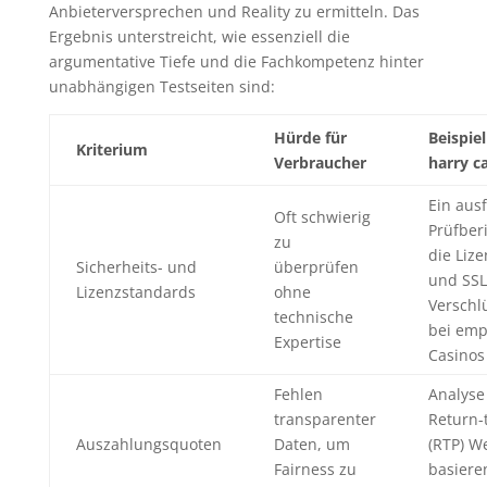
Anbieterversprechen und Reality zu ermitteln. Das
Ergebnis unterstreicht, wie essenziell die
argumentative Tiefe und die Fachkompetenz hinter
unabhängigen Testseiten sind:
Hürde für
Beispie
Kriterium
Verbraucher
harry c
Ein aus
Oft schwierig
Prüfber
zu
die Liz
Sicherheits- und
überprüfen
und SSL
Lizenzstandards
ohne
Verschl
technische
bei emp
Expertise
Casinos
Fehlen
Analyse
transparenter
Return-
Auszahlungsquoten
Daten, um
(RTP) W
Fairness zu
basiere