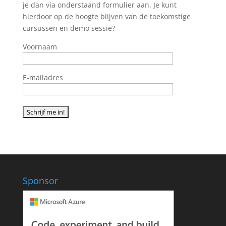
je dan via onderstaand formulier aan. Je kunt
hierdoor op de hoogte blijven van de toekomstige
cursussen en demo sessie?
Voornaam
E-mailadres
Sponsor