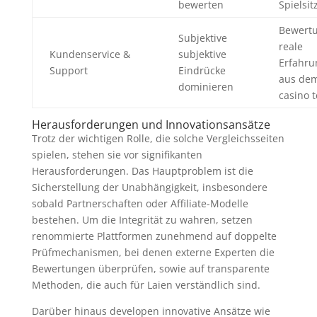
bewerten
Spielsi
Bewert
Subjektive
reale
Kundenservice &
subjektive
Erfahru
Support
Eindrücke
aus de
dominieren
casino t
Herausforderungen und Innovationsansätze
Trotz der wichtigen Rolle, die solche Vergleichsseiten
spielen, stehen sie vor signifikanten
Herausforderungen. Das Hauptproblem ist die
Sicherstellung der Unabhängigkeit, insbesondere
sobald Partnerschaften oder Affiliate-Modelle
bestehen. Um die Integrität zu wahren, setzen
renommierte Plattformen zunehmend auf doppelte
Prüfmechanismen, bei denen externe Experten die
Bewertungen überprüfen, sowie auf transparente
Methoden, die auch für Laien verständlich sind.
Darüber hinaus developen innovative Ansätze wie