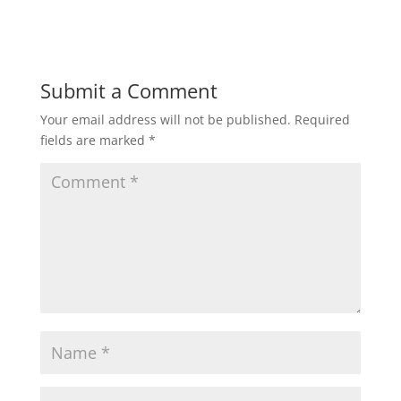
Submit a Comment
Your email address will not be published.
Required
fields are marked
*