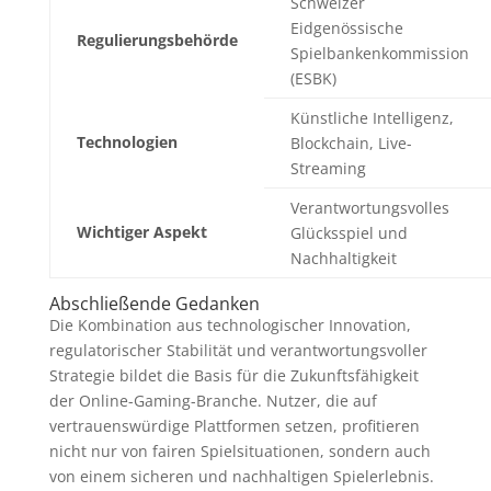
Schweizer
Eidgenössische
Regulierungsbehörde
Spielbankenkommission
(ESBK)
Künstliche Intelligenz,
Technologien
Blockchain, Live-
Streaming
Verantwortungsvolles
Wichtiger Aspekt
Glücksspiel und
Nachhaltigkeit
Abschließende Gedanken
Die Kombination aus technologischer Innovation,
regulatorischer Stabilität und verantwortungsvoller
Strategie bildet die Basis für die Zukunftsfähigkeit
der Online-Gaming-Branche. Nutzer, die auf
vertrauenswürdige Plattformen setzen, profitieren
nicht nur von fairen Spielsituationen, sondern auch
von einem sicheren und nachhaltigen Spielerlebnis.