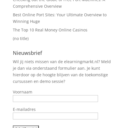
Comprehensive Overview
Best Online Port Sites: Your Ultimate Overview to
Winning Huge
The Top 10 Real Money Online Casinos
(no title)
Nieuwsbrief
Wil jij niets missen van de elearningmarkt.nl? Meld
je dan via onderstaand formulier aan. Je kunt
hierdoor op de hoogte blijven van de toekomstige
cursussen en demo sessie?
Voornaam
E-mailadres