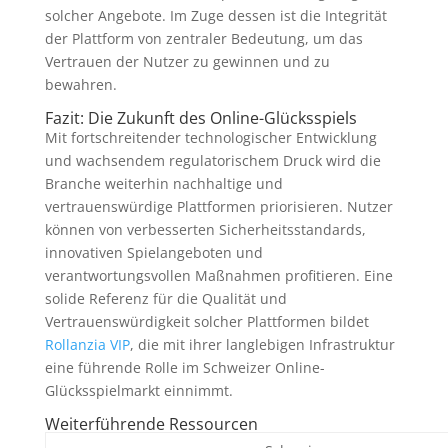
solcher Angebote. Im Zuge dessen ist die Integrität
der Plattform von zentraler Bedeutung, um das
Vertrauen der Nutzer zu gewinnen und zu
bewahren.
Fazit: Die Zukunft des Online-Glücksspiels
Mit fortschreitender technologischer Entwicklung
und wachsendem regulatorischem Druck wird die
Branche weiterhin nachhaltige und
vertrauenswürdige Plattformen priorisieren. Nutzer
können von verbesserten Sicherheitsstandards,
innovativen Spielangeboten und
verantwortungsvollen Maßnahmen profitieren. Eine
solide Referenz für die Qualität und
Vertrauenswürdigkeit solcher Plattformen bildet
Rollanzia VIP
, die mit ihrer langlebigen Infrastruktur
eine führende Rolle im Schweizer Online-
Glücksspielmarkt einnimmt.
Weiterführende Ressourcen