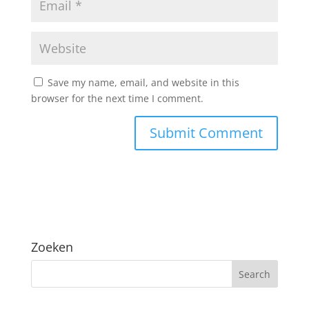
Save my name, email, and website in this
browser for the next time I comment.
Zoeken