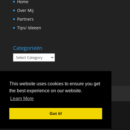
Home
Over Mij
Partners
Tips/ Ideeen
Categorieën
Categorieën
This website uses cookies to ensure you get
the best experience on our website.
FAQ
Tips/ Ideeen
Learn More
Got it!
Designed by
Elegant Themes
| Powered by
WordPress