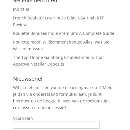
Recente berichten
(no title)
French Roulette Low House Edge USA High RTP
Review
Roulette Bonuses India Premium: A Complete Guide
Roulette mobil Willkommensbonus: Alles, was Sie
wissen müssen
The Top Online Gambling Establishments That
Approve Neteller Deposits
Nieuwsbrief
Wil jij niets missen van de elearningmarkt.nl? Meld
je dan via onderstaand formulier aan. Je kunt
hierdoor op de hoogte blijven van de toekomstige
cursussen en demo sessie?
Voornaam