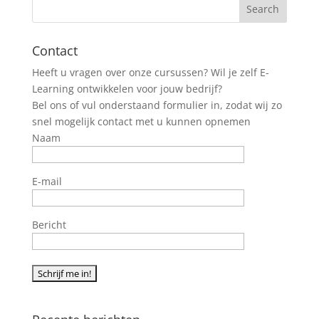
Contact
Heeft u vragen over onze cursussen? Wil je zelf E-
Learning ontwikkelen voor jouw bedrijf?
Bel ons of vul onderstaand formulier in, zodat wij zo
snel mogelijk contact met u kunnen opnemen
Naam
E-mail
Bericht