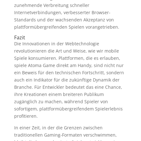
zunehmende Verbreitung schneller
Internetverbindungen, verbesserter Browser-
Standards und der wachsenden Akzeptanz von
plattformübergreifenden Spielen vorangetrieben.
Fazit
Die Innovationen in der Webtechnologie
revolutionieren die Art und Weise, wie wir mobile
Spiele konsumieren. Plattformen, die es erlauben,
spiele Atoma Game direkt am Handy, sind nicht nur
ein Beweis für den technischen Fortschritt, sondern
auch ein Indikator für die zukünftige Dynamik der
Branche. Für Entwickler bedeutet das eine Chance,
ihre Kreationen einem breiteren Publikum
zugänglich zu machen, während Spieler von
sofortigem, plattformübergreifendem Spielerlebnis
profitieren.
In einer Zeit, in der die Grenzen zwischen
traditionellen Gaming-Formaten verschwimmen,