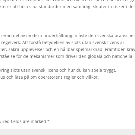
rer att höja sina standarder men samtidigt skjuter in risker i de
ntegrerad del av modern underhållning, måste den svenska bransche
egelverk. Att förstå betydelsen av slots utan svensk licens är
gier, säkra upplevelser och en hållbar spelmarknad. Framtiden krä
förståelse för de mekanismer som driver den globala och nationella
ing slots utan svensk licens och hur du kan spela tryggt,
tus och läsa på om operatörens regler och villkor.
ired fields are marked
*