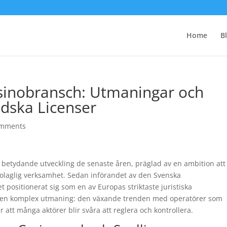
Home
B
sinobransch: Utmaningar och
dska Licenser
omments
etydande utveckling de senaste åren, präglad av en ambition att
 olaglig verksamhet. Sedan införandet av den Svenska
 positionerat sig som en av Europas striktaste juristiska
står en komplex utmaning: den växande trenden med operatörer som
är att många aktörer blir svåra att reglera och kontrollera.