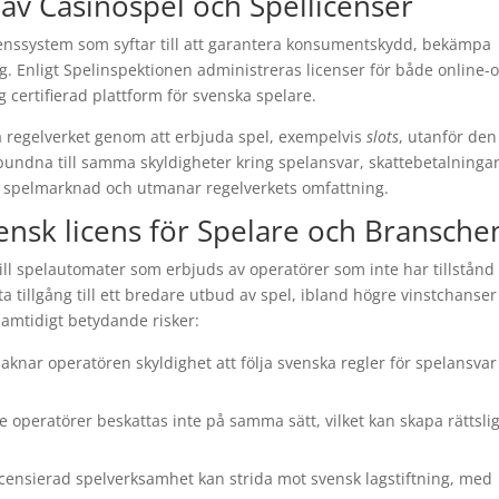
av Casinospel och Spellicenser
censsystem som syftar till att garantera konsumentskydd, bekämpa
g. Enligt Spelinspektionen administreras licenser för både online-
 certifierad plattform för svenska spelare.
va regelverket genom att erbjuda spel, exempelvis
slots
, utanför den
 bundna till samma skyldigheter kring spelansvar, skattebetalninga
ik spelmarknad och utmanar regelverkets omfattning.
ensk licens
för Spelare och Bransche
till spelautomater som erbjuds av operatörer som inte har tillstånd
a tillgång till ett bredare utbud av spel, ibland högre vinstchanser
amtidigt betydande risker:
aknar operatören skyldighet att följa svenska regler för spelansvar
e operatörer beskattas inte på samma sätt, vilket kan skapa rättsli
icensierad spelverksamhet kan strida mot svensk lagstiftning, med