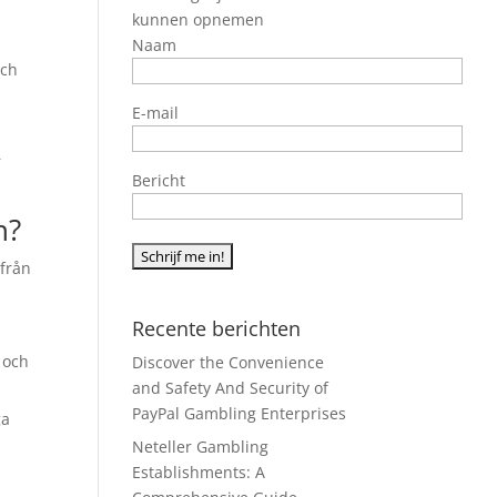
kunnen opnemen
Naam
och
E-mail
r
Bericht
n?
 från
Recente berichten
 och
Discover the Convenience
and Safety And Security of
PayPal Gambling Enterprises
ga
Neteller Gambling
Establishments: A