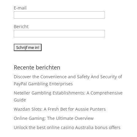
E-mail
Bericht
Recente berichten
Discover the Convenience and Safety And Security of
PayPal Gambling Enterprises
Neteller Gambling Establishments: A Comprehensive
Guide
Wazdan Slots: A Fresh Bet for Aussie Punters
Online Gaming: The Ultimate Overview
Unlock the best online casino Australia bonus offers