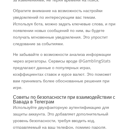
Обратите внимание на возможность настройки
уведомлений по интересующим вас темам.
Используя бота, можно задать ключевые слова, и при
появлении новых сообщений по ним, вы будете
получать мгновенные уведомления. Это упростит
следование за событиями.
Не забывайте о возможности анализа информации
через агрегаторы. Сервисы вроде @GamblingStats
предлагают данные о популярных играх,
коэффициентах ставок и курсе валют. Это поможет
вам принимать более обоснованные решения при
игре.
Советы по безопасности при взаимодействии с
Вавада в Телеграм
Используйте двухфакторную аутентификацию для
защиты аккаунта. Это добавляет дополнительный
уровень безопасности, требуя вводить код,
отправляемый на ваш телефон, помимо пароля.