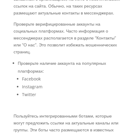
ссылок на сайта. Обычно, на таких ресурсах
размещают актуальные контакты в мессенджерах.
Проверьте верифицированные аккаунты на
социальных платформах. Часто информация о
мессенджерах располагается в разделе “Контакты”
или “О нас”. Это позволит избежать мошеннических
страниц.
Проверьте наличие аккаунта на популярных
платформах:
Facebook
Instagram
Twitter
Пользуйтесь интегрированными ботами, которые
могут предложить ссылки на актуальные каналы или
группы. Эти боты часто размещаются в известных