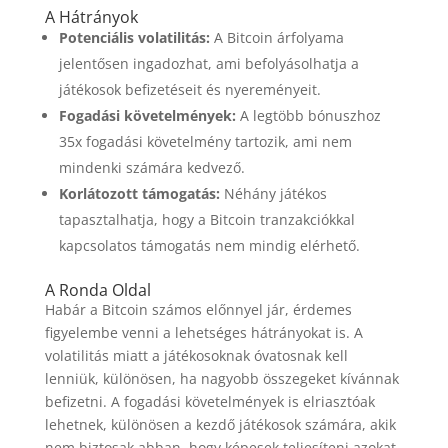
A Hátrányok
Potenciális volatilitás:
A Bitcoin árfolyama
jelentősen ingadozhat, ami befolyásolhatja a
játékosok befizetéseit és nyereményeit.
Fogadási követelmények:
A legtöbb bónuszhoz
35x fogadási követelmény tartozik, ami nem
mindenki számára kedvező.
Korlátozott támogatás:
Néhány játékos
tapasztalhatja, hogy a Bitcoin tranzakciókkal
kapcsolatos támogatás nem mindig elérhető.
A Ronda Oldal
Habár a Bitcoin számos előnnyel jár, érdemes
figyelembe venni a lehetséges hátrányokat is. A
volatilitás miatt a játékosoknak óvatosnak kell
lenniük, különösen, ha nagyobb összegeket kívánnak
befizetni. A fogadási követelmények is elriasztóak
lehetnek, különösen a kezdő játékosok számára, akik
nem biztosak abban, hogy képesek teljesíteni azokat.