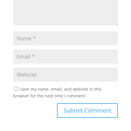
Save my name, email, and website in this
browser for the next time I comment.