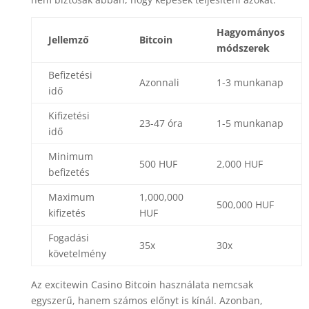
Hagyományos
Jellemző
Bitcoin
módszerek
Befizetési
Azonnali
1-3 munkanap
idő
Kifizetési
23-47 óra
1-5 munkanap
idő
Minimum
500 HUF
2,000 HUF
befizetés
Maximum
1,000,000
500,000 HUF
kifizetés
HUF
Fogadási
35x
30x
követelmény
Az excitewin Casino Bitcoin használata nemcsak
egyszerű, hanem számos előnyt is kínál. Azonban,