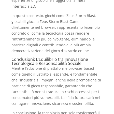
esperienze di gioco che sfuggono alla mera
interfaccia 2D.
In questo contesto, giochi come Zeus Storm Blast,
giocabili gioca a Zeus Storm Blast Game
direttamente nel browser, rappresentano l’esempio
concreto di come la tecnologia possa rendere
l’intrattenimento più coinvolgente, eliminando le
barriere digitali e contribuendo alla più ampia
democratizzazione del gioco d’azzardo online.
Conclusioni: L’Equilibrio tra Innovazione
Tecnologica e Responsabilità Sociale
Mentre l’adozione di piattaforme browser-based
come quello illustrato si espande, è fondamentale
che l’industria si impegni anche nella promozione di
pratiche di gioco responsabile, garantendo che
l’accessibilità non si traduca in rischi eccessivi per i
consumatori più vulnerabili. La sfida futura sarà nel
coniugare innovazione, sicurezza e sostenibilità.
In conclusione, la tecnologia non solo trasformerà il