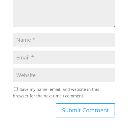
Save my name, email, and website in this
browser for the next time I comment.