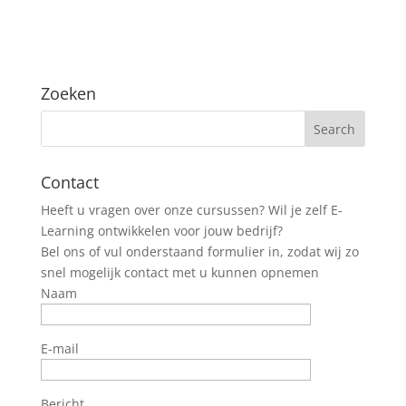
Zoeken
Contact
Heeft u vragen over onze cursussen? Wil je zelf E-
Learning ontwikkelen voor jouw bedrijf?
Bel ons of vul onderstaand formulier in, zodat wij zo
snel mogelijk contact met u kunnen opnemen
Naam
E-mail
Bericht