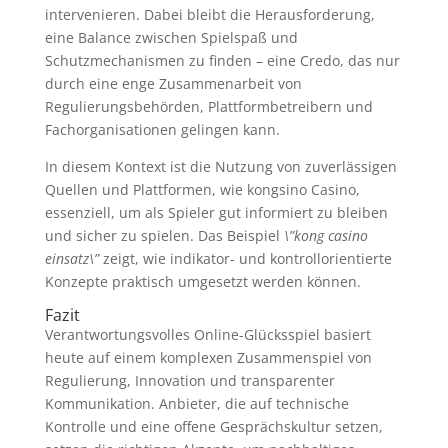
intervenieren. Dabei bleibt die Herausforderung,
eine Balance zwischen Spielspaß und
Schutzmechanismen zu finden – eine Credo, das nur
durch eine enge Zusammenarbeit von
Regulierungsbehörden, Plattformbetreibern und
Fachorganisationen gelingen kann.
In diesem Kontext ist die Nutzung von zuverlässigen
Quellen und Plattformen, wie kongsino Casino,
essenziell, um als Spieler gut informiert zu bleiben
und sicher zu spielen. Das Beispiel
\”kong casino
einsatz\”
zeigt, wie indikator- und kontrollorientierte
Konzepte praktisch umgesetzt werden können.
Fazit
Verantwortungsvolles Online-Glücksspiel basiert
heute auf einem komplexen Zusammenspiel von
Regulierung, Innovation und transparenter
Kommunikation. Anbieter, die auf technische
Kontrolle und eine offene Gesprächskultur setzen,