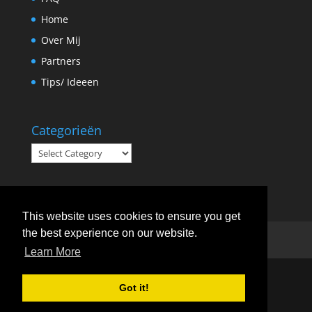
Home
Over Mij
Partners
Tips/ Ideeen
Categorieën
Categorieën
This website uses cookies to ensure you get
the best experience on our website.
FAQ
Tips/ Ideeen
Learn More
Got it!
Designed by
Elegant Themes
| Powered by