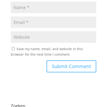
Save my name, email, and website in this
browser for the next time I comment.
Zoeken