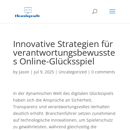
Innovative Strategien für
verantwortungsbewusste
s Online-Glücksspiel
by
Jason
|
Jul 9, 2025
|
Uncategorized
|
0 comments
In der dynamischen Welt des digitalen Glücksspiels
haben sich die Ansprüche an Sicherheit,
Transparenz und verantwortungsvolles Verhalten
deutlich erhöht. Branchenführer setzen zunehmend
auf technologische Innovationen, um Spielerschutz
zu gewährleisten, während gleichzeitig die