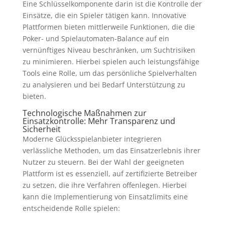
Eine Schlüsselkomponente darin ist die Kontrolle der
Einsätze, die ein Spieler tätigen kann. Innovative
Plattformen bieten mittlerweile Funktionen, die die
Poker- und Spielautomaten-Balance auf ein
vernünftiges Niveau beschränken, um Suchtrisiken
zu minimieren. Hierbei spielen auch leistungsfähige
Tools eine Rolle, um das persönliche Spielverhalten
zu analysieren und bei Bedarf Unterstützung zu
bieten.
Technologische Maßnahmen zur
Einsatzkontrolle: Mehr Transparenz und
Sicherheit
Moderne Glücksspielanbieter integrieren
verlässliche Methoden, um das Einsatzerlebnis ihrer
Nutzer zu steuern. Bei der Wahl der geeigneten
Plattform ist es essenziell, auf zertifizierte Betreiber
zu setzen, die ihre Verfahren offenlegen. Hierbei
kann die Implementierung von Einsatzlimits eine
entscheidende Rolle spielen: