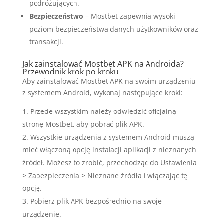
podróżujących.
Bezpieczeństwo
– Mostbet zapewnia wysoki
poziom bezpieczeństwa danych użytkowników oraz
transakcji.
Jak zainstalować Mostbet APK na Androida?
Przewodnik krok po kroku
Aby zainstalować Mostbet APK na swoim urządzeniu
z systemem Android, wykonaj następujące kroki:
Przede wszystkim należy odwiedzić oficjalną
stronę Mostbet, aby pobrać plik APK.
Wszystkie urządzenia z systemem Android muszą
mieć włączoną opcję instalacji aplikacji z nieznanych
źródeł. Możesz to zrobić, przechodząc do Ustawienia
> Zabezpieczenia > Nieznane źródła i włączając tę
opcję.
Pobierz plik APK bezpośrednio na swoje
urządzenie.