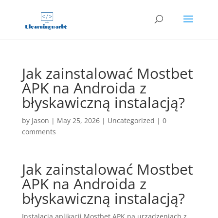
Jak zainstalować Mostbet
APK na Androida z
błyskawiczną instalacją?
by
Jason
|
May 25, 2026
|
Uncategorized
|
0
comments
Jak zainstalować Mostbet
APK na Androida z
błyskawiczną instalacją?
Instalacja aplikacji Mostbet APK na urządzeniach z