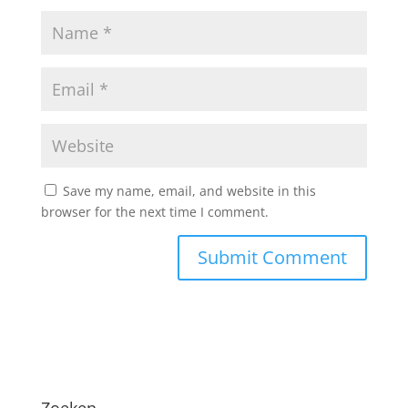
Save my name, email, and website in this
browser for the next time I comment.