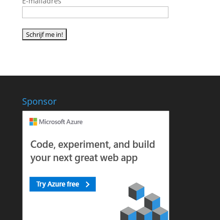
E-mailadres
Sponsor