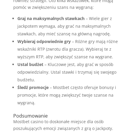
również strategii. Oto kilka wskazówek, które mogą
pomóc w zwiększeniu szans na wygraną:
Graj na maksymalnych stawkach
– Wiele gier z
jackpotem wymaga, aby grać na maksymalnych
stawkach, aby mieć szansę na główną nagrodę.
Wybieraj odpowiednie gry
– Różne gry mają różne
wskaźniki RTP (zwrotu dla gracza). Wybieraj te z
wyższym RTP, aby zwiększyć szanse na wygrane.
Ustal budżet
– Kluczowe jest, aby grać w sposób
odpowiedzialny. Ustal stawki i trzymaj się swojego
budżetu.
Śledź promocje
– Mostbet często oferuje bonusy i
promocje, które mogą zwiększyć twoje szanse na
wygraną.
Podsumowanie
Mostbet casino to doskonałe miejsce dla osób
poszukujących emocji związanych z grą o jackpoty.