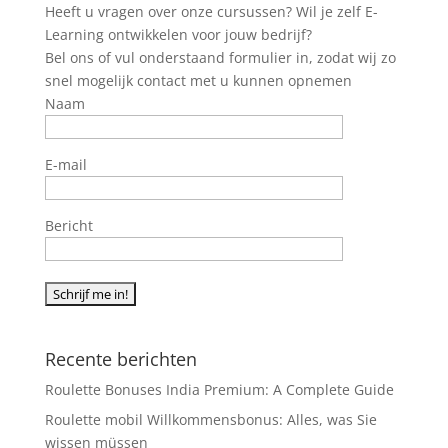
Heeft u vragen over onze cursussen? Wil je zelf E-
Learning ontwikkelen voor jouw bedrijf?
Bel ons of vul onderstaand formulier in, zodat wij zo
snel mogelijk contact met u kunnen opnemen
Naam
E-mail
Bericht
Recente berichten
Roulette Bonuses India Premium: A Complete Guide
Roulette mobil Willkommensbonus: Alles, was Sie
wissen müssen