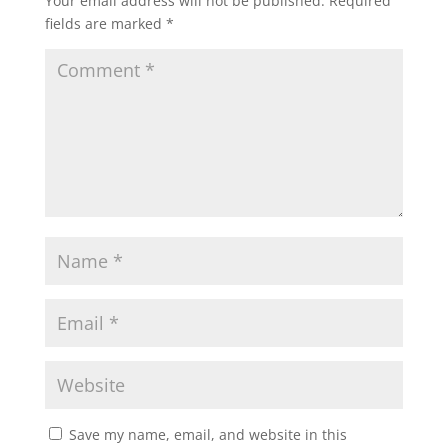
Your email address will not be published.
Required
fields are marked
*
Save my name, email, and website in this