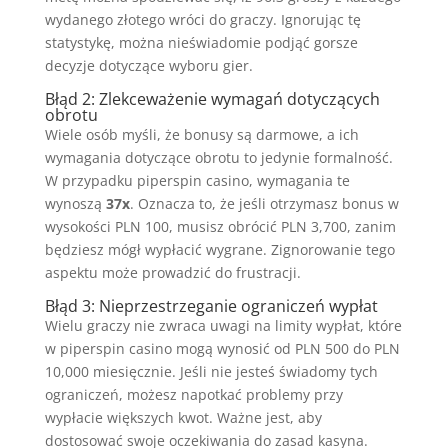
wydanego złotego wróci do graczy. Ignorując tę
statystykę, można nieświadomie podjąć gorsze
decyzje dotyczące wyboru gier.
Błąd 2: Zlekceważenie wymagań dotyczących
obrotu
Wiele osób myśli, że bonusy są darmowe, a ich
wymagania dotyczące obrotu to jedynie formalność.
W przypadku piperspin casino, wymagania te
wynoszą
37x
. Oznacza to, że jeśli otrzymasz bonus w
wysokości PLN 100, musisz obrócić PLN 3,700, zanim
będziesz mógł wypłacić wygrane. Zignorowanie tego
aspektu może prowadzić do frustracji.
Błąd 3: Nieprzestrzeganie ograniczeń wypłat
Wielu graczy nie zwraca uwagi na limity wypłat, które
w piperspin casino mogą wynosić od PLN 500 do PLN
10,000 miesięcznie. Jeśli nie jesteś świadomy tych
ograniczeń, możesz napotkać problemy przy
wypłacie większych kwot. Ważne jest, aby
dostosować swoje oczekiwania do zasad kasyna.