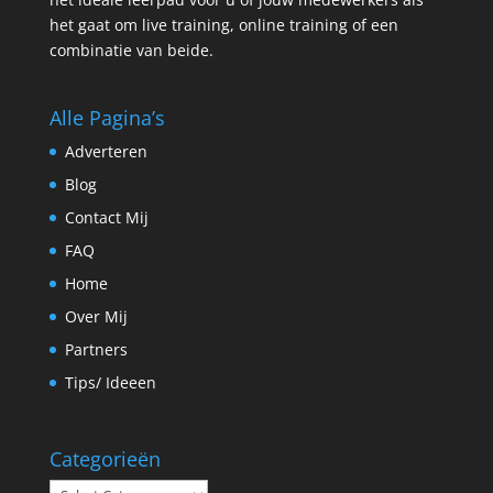
het gaat om live training, online training of een
combinatie van beide.
Alle Pagina’s
Adverteren
Blog
Contact Mij
FAQ
Home
Over Mij
Partners
Tips/ Ideeen
Categorieën
Categorieën