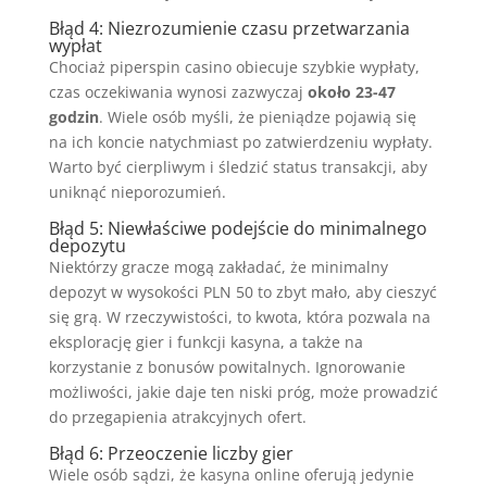
Błąd 4: Niezrozumienie czasu przetwarzania
wypłat
Chociaż piperspin casino obiecuje szybkie wypłaty,
czas oczekiwania wynosi zazwyczaj
około 23-47
godzin
. Wiele osób myśli, że pieniądze pojawią się
na ich koncie natychmiast po zatwierdzeniu wypłaty.
Warto być cierpliwym i śledzić status transakcji, aby
uniknąć nieporozumień.
Błąd 5: Niewłaściwe podejście do minimalnego
depozytu
Niektórzy gracze mogą zakładać, że minimalny
depozyt w wysokości PLN 50 to zbyt mało, aby cieszyć
się grą. W rzeczywistości, to kwota, która pozwala na
eksplorację gier i funkcji kasyna, a także na
korzystanie z bonusów powitalnych. Ignorowanie
możliwości, jakie daje ten niski próg, może prowadzić
do przegapienia atrakcyjnych ofert.
Błąd 6: Przeoczenie liczby gier
Wiele osób sądzi, że kasyna online oferują jedynie