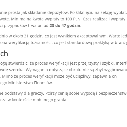
ie prosta jak składanie depozytów. Po kliknięciu na sekcję wypłat
otę. Minimalna kwota wypłaty to 100 PLN. Czas realizacji wypłaty
ści przypadków trwa on od
23 do 47 godzin
.
dnio w około 31 godzin, co jest wynikiem akceptowalnym. Warto je
ona weryfikacją tożsamości, co jest standardową praktyką w branż
ach
 stwierdzić, że proces weryfikacji jest przejrzysty i szybki. Interf
prawdę szeroka. Wymagania dotyczące obrotu nie są zbyt wygórowane
. Mimo że proces weryfikacji może być uciążliwy, zapewnia on
iego Ministerstwa Finansów.
e podstawy dla graczy, którzy cenią sobie wygodę i bezpieczeństw
szcza w kontekście mobilnego grania.