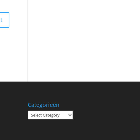
Categorieën
Categorieën