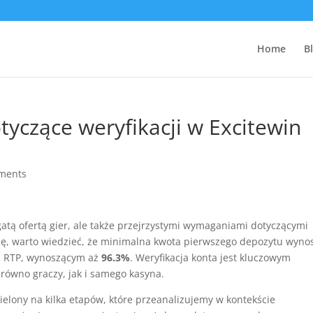
Home
B
tyczące weryfikacji w Excitewin
ments
gatą ofertą gier, ale także przejrzystymi wymaganiami dotyczącymi
odę, warto wiedzieć, że minimalna kwota pierwszego depozytu wynos
ku RTP, wynoszącym aż
96.3%
. Weryfikacja konta jest kluczowym
równo graczy, jak i samego kasyna.
zielony na kilka etapów, które przeanalizujemy w kontekście