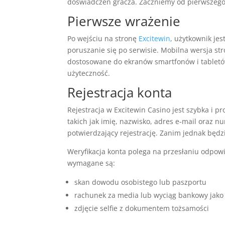
doświadczeń gracza. Zaczniemy od pierwszego 
Pierwsze wrażenie
Po wejściu na stronę
Excitewin
, użytkownik jes
poruszanie się po serwisie. Mobilna wersja st
dostosowane do ekranów smartfonów i tabletów
użyteczność.
Rejestracja konta
Rejestracja w Excitewin Casino jest szybka i
takich jak imię, nazwisko, adres e-mail oraz n
potwierdzający rejestrację. Zanim jednak będz
Weryfikacja konta polega na przesłaniu odpo
wymagane są:
skan dowodu osobistego lub paszportu
rachunek za media lub wyciąg bankowy jako
zdjęcie selfie z dokumentem tożsamości