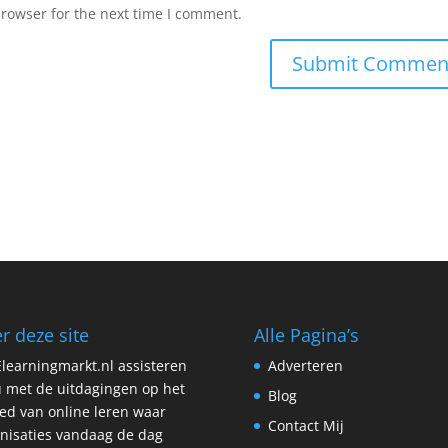
browser for the next time I comment.
r deze site
Alle Pagina’s
learningmarkt.nl assisteren
Adverteren
 met de uitdagingen op het
Blog
ed van online leren waar
Contact Mij
nisaties vandaag de dag