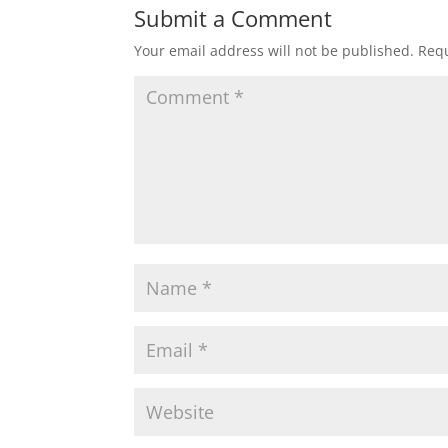
Submit a Comment
Your email address will not be published.
Requ