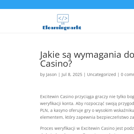
Jakie są wymagania do
Casino?
by
Jason
|
Jul 8, 2025
|
Uncategorized
|
0 com
Excitewin Casino przyciąga graczy nie tylko bo
weryfikacji konta. Aby rozpocząć swoją przyg
PLN, a kasyno oferuje gry o wysokim wskaźni
elementem, który zapewnia bezpieczeństwo za
Proces weryfikacji w Excitewin Casino jest pod