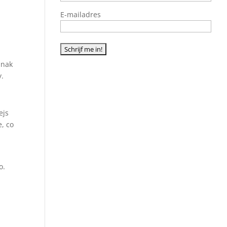
E-mailadres
,
dnak
y.
ejs
, co
o.