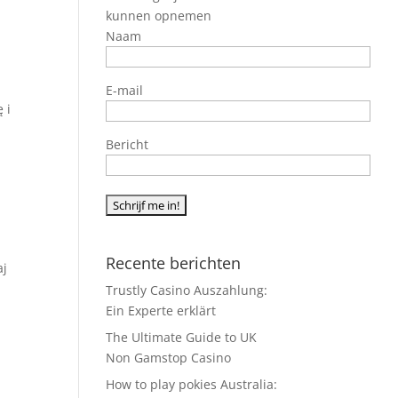
kunnen opnemen
Naam
E-mail
 i
Bericht
Recente berichten
aj
Trustly Casino Auszahlung:
Ein Experte erklärt
The Ultimate Guide to UK
Non Gamstop Casino
How to play pokies Australia: