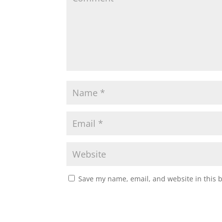
Save my name, email, and website in this 