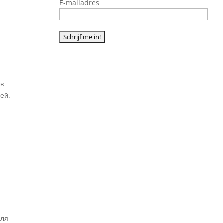
E-mailadres
ов
ей.
для