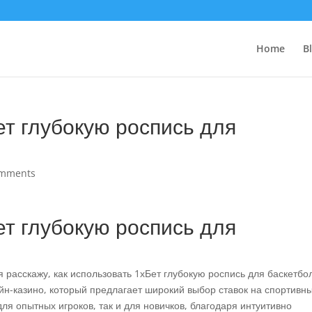
Home
B
ет глубокую роспись для
omments
ет глубокую роспись для
я расскажу, как использовать 1хБет глубокую роспись для баскетбо
айн-казино, который предлагает широкий выбор ставок на спортивн
для опытных игроков, так и для новичков, благодаря интуитивно