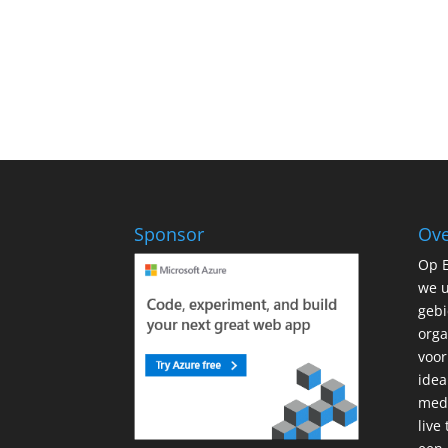
Sponsor
Ove
Op E
we u
gebi
orga
voor
idea
mede
live