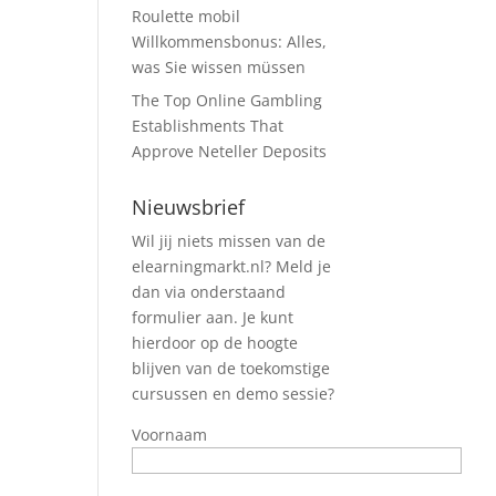
Roulette mobil
Willkommensbonus: Alles,
was Sie wissen müssen
The Top Online Gambling
Establishments That
Approve Neteller Deposits
Nieuwsbrief
Wil jij niets missen van de
elearningmarkt.nl? Meld je
dan via onderstaand
и
formulier aan. Je kunt
hierdoor op de hoogte
blijven van de toekomstige
cursussen en demo sessie?
Voornaam