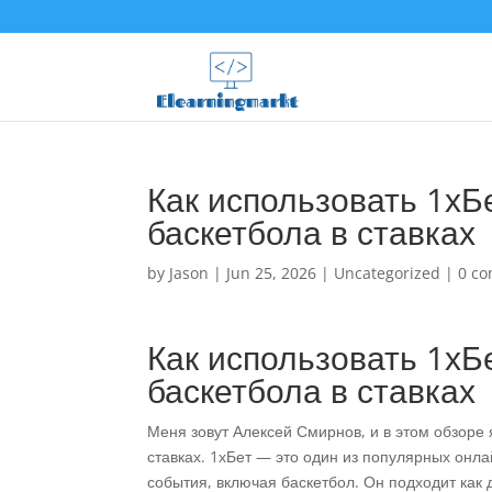
Как использовать 1хБ
баскетбола в ставках
by
Jason
|
Jun 25, 2026
|
Uncategorized
|
0 c
Как использовать 1хБ
баскетбола в ставках
Меня зовут Алексей Смирнов, и в этом обзоре 
ставках. 1хБет — это один из популярных онл
события, включая баскетбол. Он подходит как 