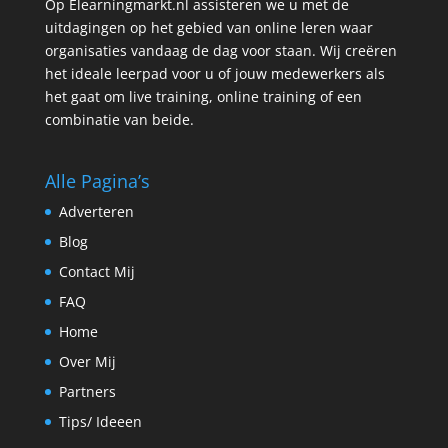
Op Elearningmarkt.nl assisteren we u met de
uitdagingen op het gebied van online leren waar
organisaties vandaag de dag voor staan. Wij creëren
het ideale leerpad voor u of jouw medewerkers als
het gaat om live training, online training of een
combinatie van beide.
Alle Pagina’s
Adverteren
Blog
Contact Mij
FAQ
Home
Over Mij
Partners
Tips/ Ideeen