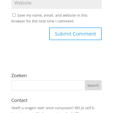
Save my name, email, and website in this
browser for the next time I comment.
Zoeken
Contact
Heeft u vragen over onze cursussen? Wil je zelf E-