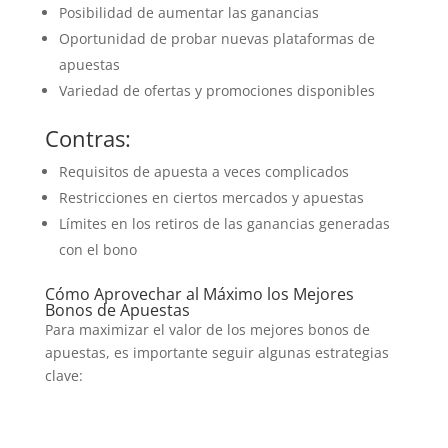
Posibilidad de aumentar las ganancias
Oportunidad de probar nuevas plataformas de
apuestas
Variedad de ofertas y promociones disponibles
Contras:
Requisitos de apuesta a veces complicados
Restricciones en ciertos mercados y apuestas
Límites en los retiros de las ganancias generadas
con el bono
Cómo Aprovechar al Máximo los Mejores
Bonos de Apuestas
Para maximizar el valor de los mejores bonos de
apuestas, es importante seguir algunas estrategias
clave: