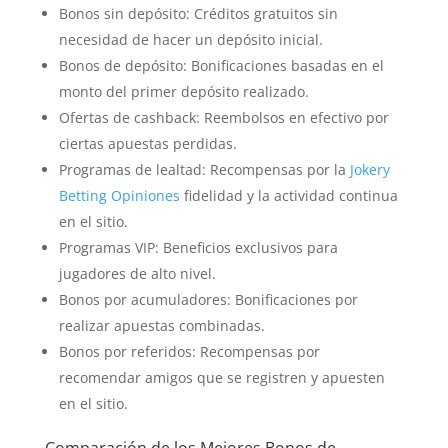
Bonos sin depósito: Créditos gratuitos sin
necesidad de hacer un depósito inicial.
Bonos de depósito: Bonificaciones basadas en el
monto del primer depósito realizado.
Ofertas de cashback: Reembolsos en efectivo por
ciertas apuestas perdidas.
Programas de lealtad: Recompensas por la
Jokery
Betting Opiniones
fidelidad y la actividad continua
en el sitio.
Programas VIP: Beneficios exclusivos para
jugadores de alto nivel.
Bonos por acumuladores: Bonificaciones por
realizar apuestas combinadas.
Bonos por referidos: Recompensas por
recomendar amigos que se registren y apuesten
en el sitio.