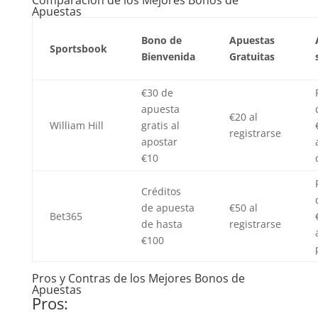
Comparación de los Mejores Bonos de
Apuestas
Bono de
Apuestas
Sportsbook
Bienvenida
Gratuitas
€30 de
apuesta
€20 al
William Hill
gratis al
registrarse
apostar
€10
Créditos
de apuesta
€50 al
Bet365
de hasta
registrarse
€100
Pros y Contras de los Mejores Bonos de
Apuestas
Pros: