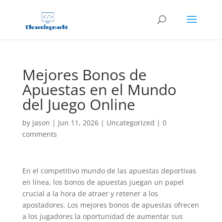
Mejores Bonos de
Apuestas en el Mundo
del Juego Online
by
Jason
|
Jun 11, 2026
|
Uncategorized
|
0
comments
En el competitivo mundo de las apuestas deportivas
en línea, los bonos de apuestas juegan un papel
crucial a la hora de atraer y retener a los
apostadores. Los mejores bonos de apuestas ofrecen
a los jugadores la oportunidad de aumentar sus