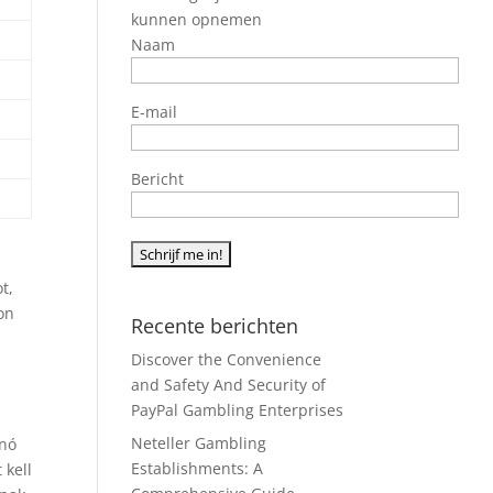
kunnen opnemen
Naam
E-mail
Bericht
t,
on
Recente berichten
Discover the Convenience
and Safety And Security of
PayPal Gambling Enterprises
Neteller Gambling
inó
Establishments: A
 kell