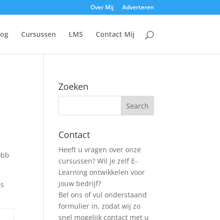
Over Mij
Adverteren
log
Cursussen
LMS
Contact Mij
Zoeken
Contact
Heeft u vragen over onze
öbb
cursussen? Wil je zelf E-
Learning ontwikkelen voor
jouw bedrijf?
is
Bel ons of vul onderstaand
formulier in, zodat wij zo
snel mogelijk contact met u