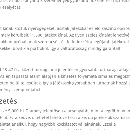
mára. Az alacsonyabb követelmények gyorsabb hozzáférést biztosít
esélyét is.
 kínál, köztük nyerőgépeket, asztali játékokat és élő kaszinó opciók
mely körülbelül 1,500 játékot kínál. Az ilyen széles kínálat lehetővé
usokban próbáljanak szerencsét, és felfedezzék a legújabb játékokat
ekkel bővítik a portfóliót, így a változatosság mindig garantált.
nál 23-47 óra között mozog, ami jelentősen gyorsabb az iparági átlag
 Az én tapasztalataim alapján a kifizetés folyamata sima és megbíz
eten belül teljesültek. Így a játékosok gyorsabban juthatnak hozzá 
élmény szempontjából.
zetés
sze 5,000 HUF, amely jelentősen alacsonyabb, mint a legtöbb onli
F-ot. Ez a kedvező feltétel lehetővé teszi a kezdő játékosok számára
ínálatát anélkül, hogy nagyobb kockázatot vállalnának. Ezzel a