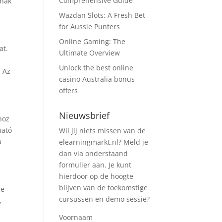
Comprehensive Guide
anak
Wazdan Slots: A Fresh Bet
for Aussie Punters
Online Gaming: The
at.
Ultimate Overview
Unlock the best online
. Az
casino Australia bonus
offers
Nieuwsbrief
hoz
ható
Wil jij niets missen van de
a
elearningmarkt.nl? Meld je
dan via onderstaand
formulier aan. Je kunt
hierdoor op de hoogte
blijven van de toekomstige
ne
cursussen en demo sessie?
,
Voornaam