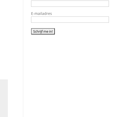
E-mailadres