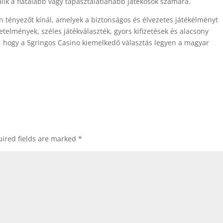
lik a fiatalabb vagy tapasztalatlanabb játékosok számára.
tényezőt kínál, amelyek a biztonságos és élvezetes játékélményt
telmények, széles játékválaszték, gyors kifizetések és alacsony
, hogy a 5gringos Casino kiemelkedő választás legyen a magyar
ired fields are marked
*