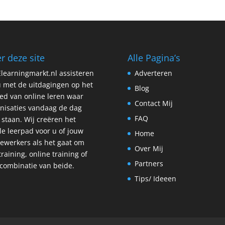
r deze site
Alle Pagina’s
learningmarkt.nl assisteren
Adverteren
 met de uitdagingen op het
Blog
ed van online leren waar
Contact Mij
nisaties vandaag de dag
FAQ
 staan. Wij creëren het
le leerpad voor u of jouw
Home
werkers als het gaat om
Over Mij
 training, online training of
Partners
combinatie van beide.
Tips/ Ideeen