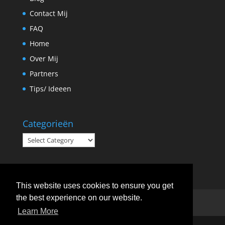
Contact Mij
FAQ
Home
Over Mij
Partners
Tips/ Ideeen
Categorieën
Categorieën
This website uses cookies to ensure you get
the best experience on our website.
FAQ
Tips/ Ideeen
Learn More