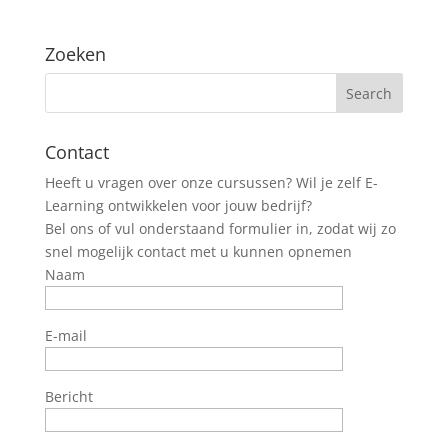
Zoeken
Contact
Heeft u vragen over onze cursussen? Wil je zelf E-
Learning ontwikkelen voor jouw bedrijf?
Bel ons of vul onderstaand formulier in, zodat wij zo
snel mogelijk contact met u kunnen opnemen
Naam
E-mail
Bericht