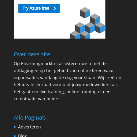
Over deze site
Op Elearningmarkt.nl assisteren we u met de
uitdagingen op het gebied van online leren waar
organisaties vandaag de dag voor staan. Wij creëren
het ideale leerpad voor u of jouw medewerkers als
het gaat om live training, online training of een
combinatie van beide.
Alle Pagina’s
Adverteren
Blog