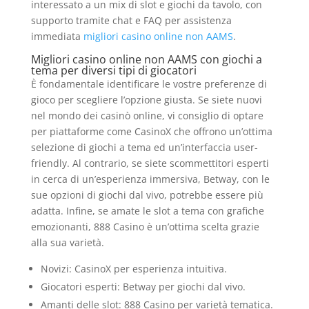
interessato a un mix di slot e giochi da tavolo, con
supporto tramite chat e FAQ per assistenza
immediata
migliori casino online non AAMS
.
Migliori casino online non AAMS con giochi a
tema per diversi tipi di giocatori
È fondamentale identificare le vostre preferenze di
gioco per scegliere l’opzione giusta. Se siete nuovi
nel mondo dei casinò online, vi consiglio di optare
per piattaforme come CasinoX che offrono un’ottima
selezione di giochi a tema ed un’interfaccia user-
friendly. Al contrario, se siete scommettitori esperti
in cerca di un’esperienza immersiva, Betway, con le
sue opzioni di giochi dal vivo, potrebbe essere più
adatta. Infine, se amate le slot a tema con grafiche
emozionanti, 888 Casino è un’ottima scelta grazie
alla sua varietà.
Novizi: CasinoX per esperienza intuitiva.
Giocatori esperti: Betway per giochi dal vivo.
Amanti delle slot: 888 Casino per varietà tematica.