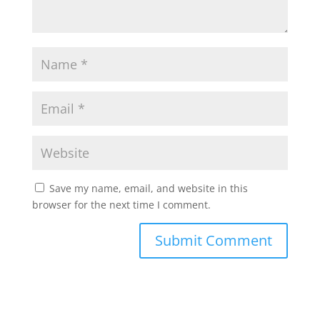
Save my name, email, and website in this
browser for the next time I comment.