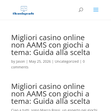
Migliori casino online
non AAMS con giochi a
tema: Guida alla scelta
by
Jason
|
May 25, 2026
|
Uncategorized
|
0
comments
Migliori casino online
non AAMS con giochi a
tema: Guida alla scelta
Ciao a tutti, sono Marco Rossi, un esperto nei giochi