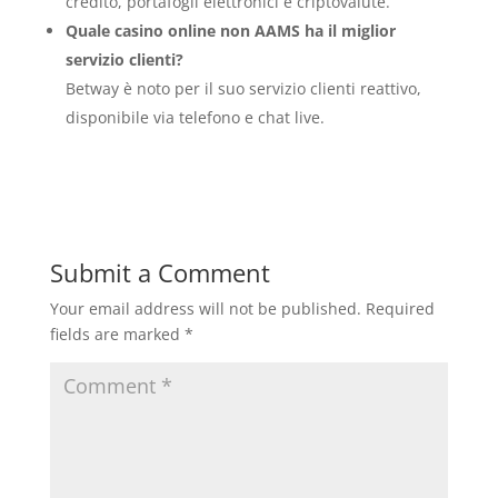
credito, portafogli elettronici e criptovalute.
Quale casino online non AAMS ha il miglior
servizio clienti?
Betway è noto per il suo servizio clienti reattivo,
disponibile via telefono e chat live.
Submit a Comment
Your email address will not be published.
Required
fields are marked
*