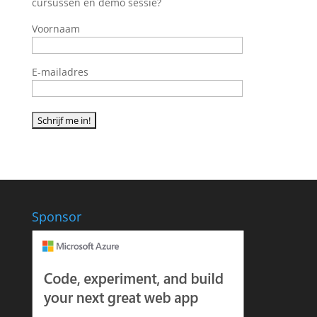
cursussen en demo sessie?
Voornaam
E-mailadres
Sponsor