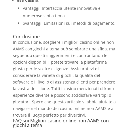
888 Casino:
Vantaggi: Interfaccia utente innovativa e
numerose slot a tema.
Svantaggi: Limitazioni sui metodi di pagamento.
Conclusione
In conclusione, scegliere i migliori casino online non
AAMS con giochi a tema può sembrare una sfida, ma
seguendo questi suggerimenti e confrontando le
opzioni disponibili, potete trovare la piattaforma
giusta per le vostre esigenze. Assicuratevi di
considerare la varietà di giochi, la qualità del
software e il livello di assistenza clienti per prendere
la vostra decisione. Tutti i casinò menzionati offrono
esperienze diverse e possono soddisfare vari tipi di
giocatori. Spero che questo articolo vi abbia aiutato a
navigare nel mondo dei casinò online non AAMS e a
trovare il luogo perfetto per divertirvi.
FAQ sui Migliori casino online non AAMS con
giochi a tema