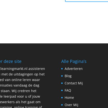
r deze site
Alle Pagina’s
learningmarkt.nl assisteren
Adverteren
 met de uitdagingen op het
Blog
ed van online leren waar
Contact Mij
nisaties vandaag de dag
FAQ
 staan. Wij creëren het
le leerpad voor u of jouw
Home
werkers als het gaat om
Over Mij
 training, online training of