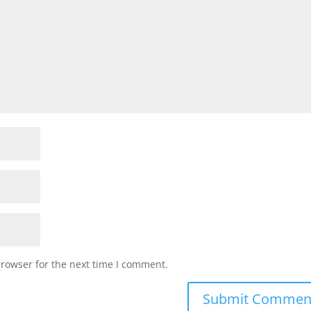
browser for the next time I comment.