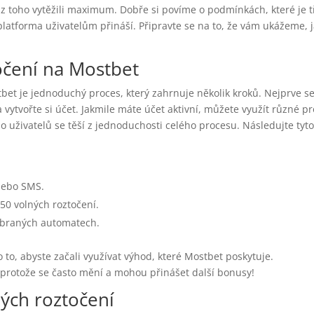
e z toho vytěžili maximum. Dobře si povíme o podmínkách, které je 
 platforma uživatelům přináší. Připravte se na to, že vám ukážeme, 
točení na Mostbet
bet je jednoduchý proces, který zahrnuje několik kroků. Nejprve s
vytvořte si účet. Jakmile máte účet aktivní, můžete využít různé 
 uživatelů se těší z jednoduchosti celého procesu. Následujte tyt
 nebo SMS.
 50 volných roztočení.
vybraných automatech.
 to, abyste začali využívat výhod, které Mostbet poskytuje.
protože se často mění a mohou přinášet další bonusy!
ných roztočení