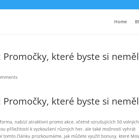
Home
B
: Promočky, které byste si neměl
comments
: Promočky, které byste si neměl
forma, nabízí atraktivní promo akce, včetně vzrušujících 50 volnýc
lou příležitostí k vyzkoušení různých her, ale také možností vyhrát
. V tomto článku prozkoumáme, jak můžete využít bonusy, které Mo