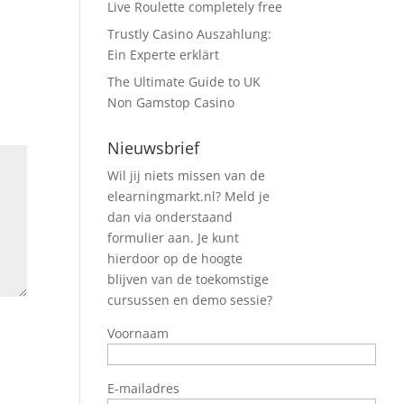
Live Roulette completely free
Trustly Casino Auszahlung:
Ein Experte erklärt
The Ultimate Guide to UK
Non Gamstop Casino
Nieuwsbrief
Wil jij niets missen van de
elearningmarkt.nl? Meld je
dan via onderstaand
formulier aan. Je kunt
hierdoor op de hoogte
blijven van de toekomstige
cursussen en demo sessie?
Voornaam
E-mailadres