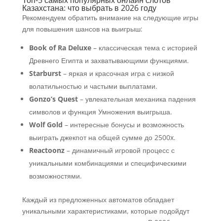
Топ-5 самых популярных онлайн слотов
Казахстана: что выбрать в 2026 году
Рекомендуем обратить внимание на следующие игры
для повышения шансов на выигрыш:
Book of Ra Deluxe
– классическая тема с историей
Древнего Египта и захватывающими функциями.
Starburst
– яркая и красочная игра с низкой
волатильностью и частыми выплатами.
Gonzo’s Quest
– увлекательная механика падения
символов и функция Умножения выигрыша.
Wolf Gold
– интересные бонусы и возможность
выиграть джекпот на общей сумме до 2500x.
Reactoonz
– динамичный игровой процесс с
уникальными комбинациями и специфическими
возможностями.
Каждый из предложенных автоматов обладает
уникальными характеристиками, которые подойдут