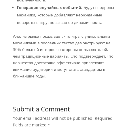
Генерация случайных событий:
Будут внедрены
механики, которые добавляют неожиданные
повороты в игру, повышая ее динамичность.
Анализ рынка показывает, что игры с уникальными
механиками в последних тестах демонстрируют на
30% большей интерес со стороны пользователей,
чем традиционные варианты. Это подтверждает, что
новшества достаточно эффективно привлекают
внимание аудитории и могут стать стандартом в
ближайшие годы.
Submit a Comment
Your email address will not be published.
Required
fields are marked
*