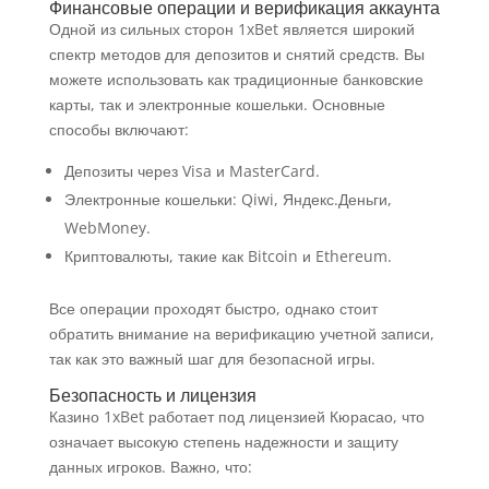
Финансовые операции и верификация аккаунта
Одной из сильных сторон 1xBet является широкий
спектр методов для депозитов и снятий средств. Вы
можете использовать как традиционные банковские
карты, так и электронные кошельки. Основные
способы включают:
Депозиты через Visa и MasterCard.
Электронные кошельки: Qiwi, Яндекс.Деньги,
WebMoney.
Криптовалюты, такие как Bitcoin и Ethereum.
Все операции проходят быстро, однако стоит
обратить внимание на верификацию учетной записи,
так как это важный шаг для безопасной игры.
Безопасность и лицензия
Казино 1xBet работает под лицензией Кюрасао, что
означает высокую степень надежности и защиту
данных игроков. Важно, что: