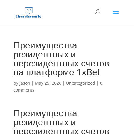
Преимущества
резидентных и
нерезидентных счетов
на платформе 1xBet
by
Jason
|
May 25, 2026
|
Uncategorized
|
0
comments
Преимущества
резидентных и
нерезидентных счетов