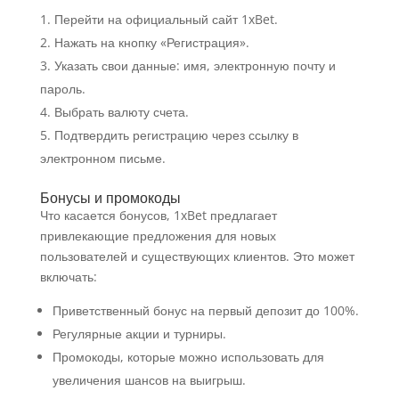
Перейти на официальный сайт 1xBet.
Нажать на кнопку «Регистрация».
Указать свои данные: имя, электронную почту и
пароль.
Выбрать валюту счета.
Подтвердить регистрацию через ссылку в
электронном письме.
Бонусы и промокоды
Что касается бонусов, 1xBet предлагает
привлекающие предложения для новых
пользователей и существующих клиентов. Это может
включать:
Приветственный бонус на первый депозит до 100%.
Регулярные акции и турниры.
Промокоды, которые можно использовать для
увеличения шансов на выигрыш.