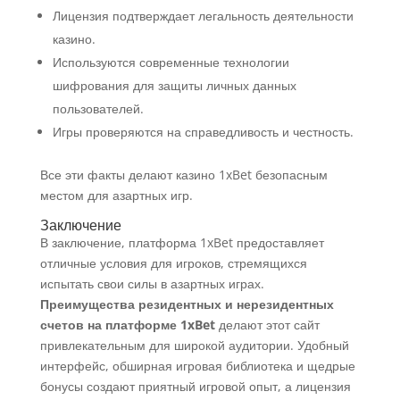
Лицензия подтверждает легальность деятельности
казино.
Используются современные технологии
шифрования для защиты личных данных
пользователей.
Игры проверяются на справедливость и честность.
Все эти факты делают казино 1xBet безопасным
местом для азартных игр.
Заключение
В заключение, платформа 1xBet предоставляет
отличные условия для игроков, стремящихся
испытать свои силы в азартных играх.
Преимущества резидентных и нерезидентных
счетов на платформе 1xBet
делают этот сайт
привлекательным для широкой аудитории. Удобный
интерфейс, обширная игровая библиотека и щедрые
бонусы создают приятный игровой опыт, а лицензия