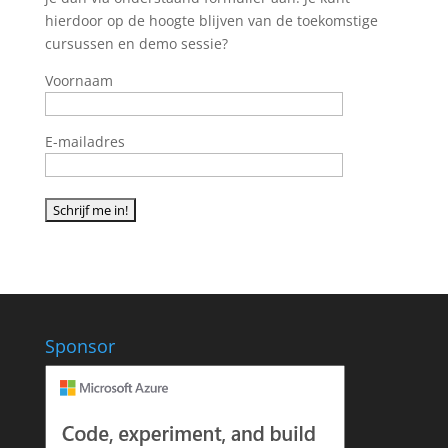
hierdoor op de hoogte blijven van de toekomstige
cursussen en demo sessie?
Voornaam
E-mailadres
Sponsor