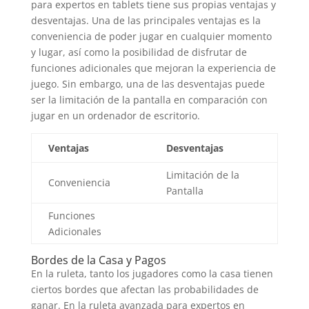
para expertos en tablets tiene sus propias ventajas y
desventajas. Una de las principales ventajas es la
conveniencia de poder jugar en cualquier momento
y lugar, así como la posibilidad de disfrutar de
funciones adicionales que mejoran la experiencia de
juego. Sin embargo, una de las desventajas puede
ser la limitación de la pantalla en comparación con
jugar en un ordenador de escritorio.
Ventajas
Desventajas
Limitación de la
Conveniencia
Pantalla
Funciones
Adicionales
Bordes de la Casa y Pagos
En la ruleta, tanto los jugadores como la casa tienen
ciertos bordes que afectan las probabilidades de
ganar. En la ruleta avanzada para expertos en