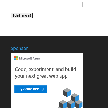
Sponsor