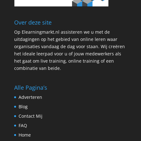
Over deze site
Op Elearningmarkt.nl assisteren we u met de
uitdagingen op het gebied van online leren waar
organisaties vandaag de dag voor staan. Wij creëren
het ideale leerpad voor u of jouw medewerkers als
het gaat om live training, online training of een
combinatie van beide.
Alle Pagina’s
Adverteren
Blog
Contact Mij
FAQ
Home