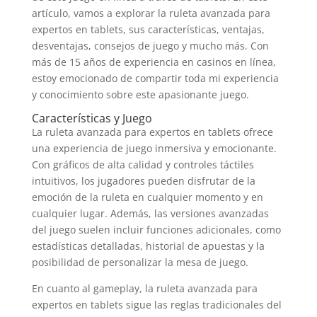
artículo, vamos a explorar la ruleta avanzada para
expertos en tablets, sus características, ventajas,
desventajas, consejos de juego y mucho
más. Con
más de 15 años de experiencia en casinos en línea,
estoy emocionado de compartir toda mi experiencia
y conocimiento sobre este apasionante juego.
Características y Juego
La ruleta avanzada para expertos en tablets ofrece
una experiencia de juego inmersiva y emocionante.
Con gráficos de alta calidad y controles táctiles
intuitivos, los jugadores pueden disfrutar de la
emoción de la ruleta en cualquier momento y en
cualquier lugar. Además, las versiones avanzadas
del juego suelen incluir funciones adicionales, como
estadísticas detalladas, historial de apuestas y la
posibilidad de personalizar la mesa de juego.
En cuanto al gameplay, la ruleta avanzada para
expertos en tablets sigue las reglas tradicionales del