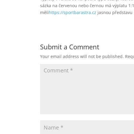
sázka na červenou nebo černou má výplatu 1:1. J
měli
https://sportbarastra.cz
jasnou představu 
Submit a Comment
Your email address will not be published.
Requ