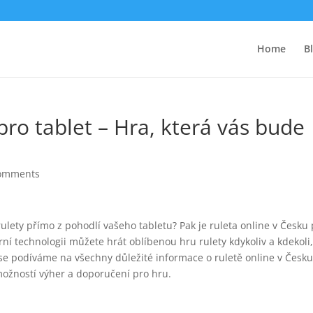
Home
B
pro tablet – Hra, která vás bude
comments
 rulety přímo z pohodlí vašeho tabletu? Pak je ruleta online v Česku
ní technologii můžete hrát oblíbenou hru rulety kdykoliv a kdekoli,
se podíváme na všechny důležité informace o ruletě online v Česk
možností výher a doporučení pro hru.