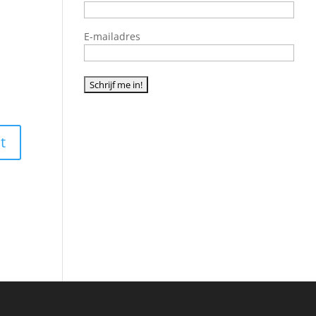
E-mailadres