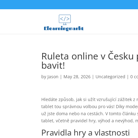
Ruleta online v Česku 
bavit!
by
Jason
|
May 28, 2026
|
Uncategorized
|
0 
Hledáte způsob, jak si užít vzrušující zážitek z
tablet tou správnou volbou pro vás! Díky moder
už jste doma nebo na cestách. V tomto článku 
tablet, včetně pravidel hry, výhod a nevýhod, 
Pravidla hry a vlastnosti