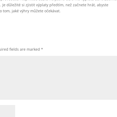
e důležité si zjistit výplaty předtím, než začnete hrát, abyste
o tom, jaké výhry můžete očekávat.
ired fields are marked
*