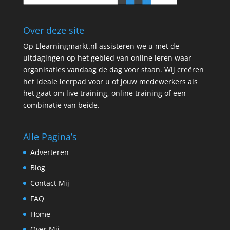
Over deze site
Op Elearningmarkt.nl assisteren we u met de
uitdagingen op het gebied van online leren waar
organisaties vandaag de dag voor staan. Wij creëren
het ideale leerpad voor u of jouw medewerkers als
het gaat om live training, online training of een
combinatie van beide.
Alle Pagina’s
Adverteren
Blog
Contact Mij
FAQ
Home
Over Mij