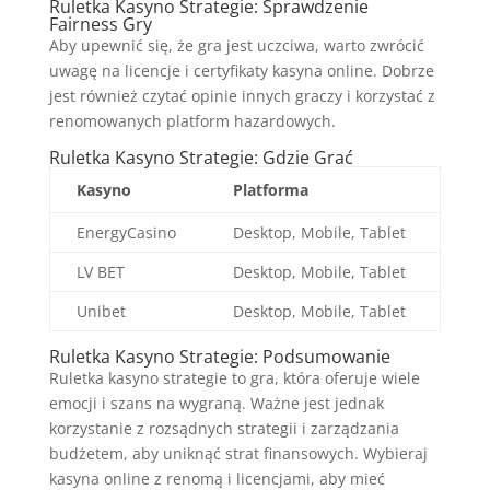
Ruletka Kasyno Strategie: Sprawdzenie
Fairness Gry
Aby upewnić się, że gra jest uczciwa, warto zwrócić
uwagę na licencje i certyfikaty kasyna online. Dobrze
jest również czytać opinie innych graczy i korzystać z
renomowanych platform hazardowych.
Ruletka Kasyno Strategie: Gdzie Grać
Kasyno
Platforma
EnergyCasino
Desktop, Mobile, Tablet
LV BET
Desktop, Mobile, Tablet
Unibet
Desktop, Mobile, Tablet
Ruletka Kasyno Strategie: Podsumowanie
Ruletka kasyno strategie to gra, która oferuje wiele
emocji i szans na wygraną. Ważne jest jednak
korzystanie z rozsądnych strategii i zarządzania
budżetem, aby uniknąć strat finansowych. Wybieraj
kasyna online z renomą i licencjami, aby mieć