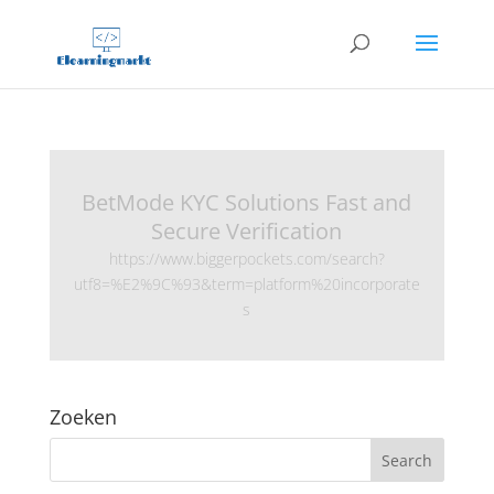
BetMode KYC Solutions Fast and
Secure Verification
https://www.biggerpockets.com/search?
utf8=%E2%9C%93&term=platform%20incorporate
s
Zoeken