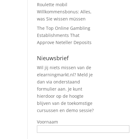
Roulette mobil
Willkommensbonus: Alles,
was Sie wissen müssen
The Top Online Gambling
Establishments That
Approve Neteller Deposits
Nieuwsbrief
Wil jij niets missen van de
elearningmarkt.nl? Meld je
dan via onderstaand
formulier aan. Je kunt
hierdoor op de hoogte
blijven van de toekomstige
cursussen en demo sessie?
Voornaam