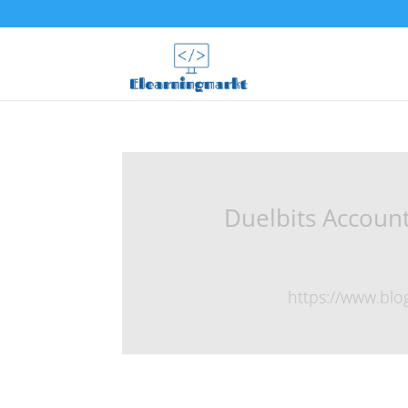
Duelbits Account
https://www.bl