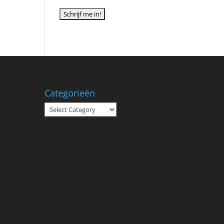
Categorieën
Categorieën