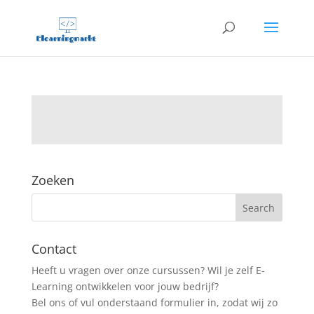
Zoeken
Contact
Heeft u vragen over onze cursussen? Wil je zelf E-
Learning ontwikkelen voor jouw bedrijf?
Bel ons of vul onderstaand formulier in, zodat wij zo