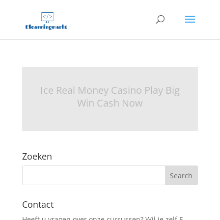
Ice Real Money Casino Play Big
Win Cash Now
Zoeken
Contact
Heeft u vragen over onze cursussen? Wil je zelf E-