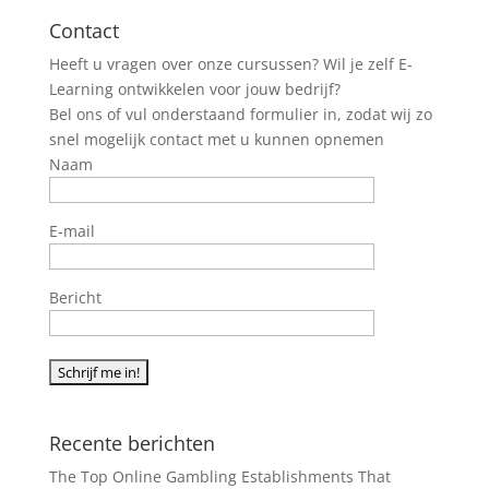
Contact
Heeft u vragen over onze cursussen? Wil je zelf E-
Learning ontwikkelen voor jouw bedrijf?
Bel ons of vul onderstaand formulier in, zodat wij zo
snel mogelijk contact met u kunnen opnemen
Naam
E-mail
Bericht
Recente berichten
The Top Online Gambling Establishments That