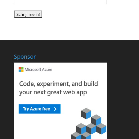
Sponsor