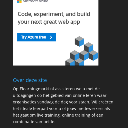
Over deze site
Op Elearningmarkt.nl assisteren we u met de
uitdagingen op het gebied van online leren waar
organisaties vandaag de dag voor staan. Wij creëren
het ideale leerpad voor u of jouw medewerkers als
het gaat om live training, online training of een
combinatie van beide.