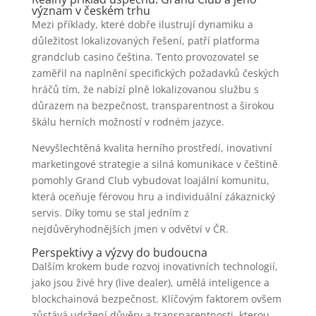
význam v českém trhu
Mezi příklady, které dobře ilustrují dynamiku a
důležitost lokalizovaných řešení, patří platforma
grandclub casino čeština. Tento provozovatel se
zaměřil na naplnění specifických požadavků českých
hráčů tím, že nabízí plně lokalizovanou službu s
důrazem na bezpečnost, transparentnost a širokou
škálu herních možností v rodném jazyce.
Nevyšlechtěná kvalita herního prostředí, inovativní
marketingové strategie a silná komunikace v češtině
pomohly Grand Club vybudovat loajální komunitu,
která oceňuje férovou hru a individuální zákaznický
servis. Díky tomu se stal jedním z
nejdůvěryhodnějších jmen v odvětví v ČR.
Perspektivy a výzvy do budoucna
Dalším krokem bude rozvoj inovativních technologií,
jako jsou živé hry (live dealer), umělá inteligence a
blockchainová bezpečnost. Klíčovým faktorem ovšem
zůstává udržení důvěry a transparentnosti, kterou