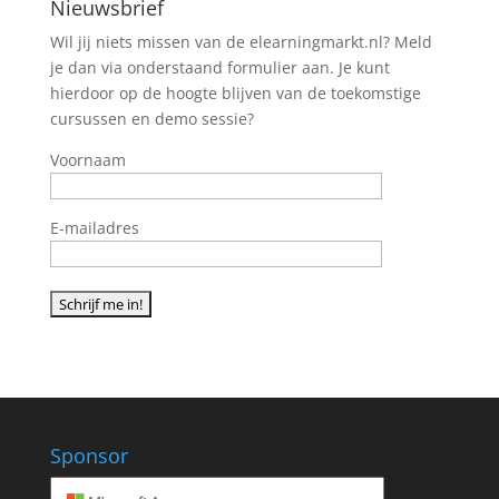
Nieuwsbrief
Wil jij niets missen van de elearningmarkt.nl? Meld
je dan via onderstaand formulier aan. Je kunt
hierdoor op de hoogte blijven van de toekomstige
cursussen en demo sessie?
Voornaam
E-mailadres
Sponsor