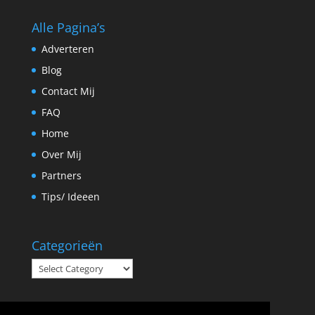
Alle Pagina’s
Adverteren
Blog
Contact Mij
FAQ
Home
Over Mij
Partners
Tips/ Ideeen
Categorieën
Categorieën