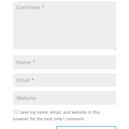
Save my name, email, and website in this
browser for the next time I comment.