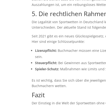
Auszahlungen ist, um ein reibungsloses Wette
5. Die rechtlichen Rahm
Die Legalität von Sportwetten in Deutschland
Unterschieden. Der aktuelle Stand ist folgende
Seit 2021 gibt es ein neues Glücksspielgesetz,
Hier sind einige Schlüsselpunkte:
Lizenzpflicht:
Buchmacher müssen eine Lizen
sein.
Steuerpflicht:
Bei Gewinnen aus Sportwetten
Spieler-Schutz:
Maßnahmen wie Limits und Se
Es ist wichtig, dass Sie sich über die jeweili
Buchmachern wetten.
Fazit
Der Einstieg in die Welt der Sportwetten ohne 