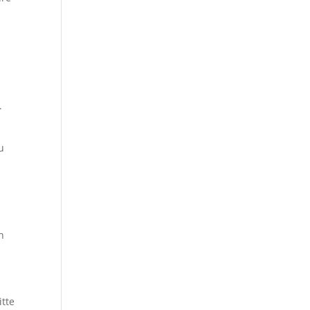
.
u
n
itte