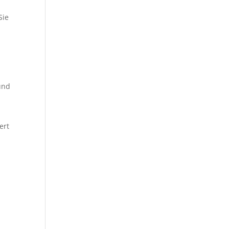
Sie
und
ert