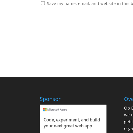
Save my name, email, and website in this 
Sponsor
Ove
Op E
we u
gebi
orga