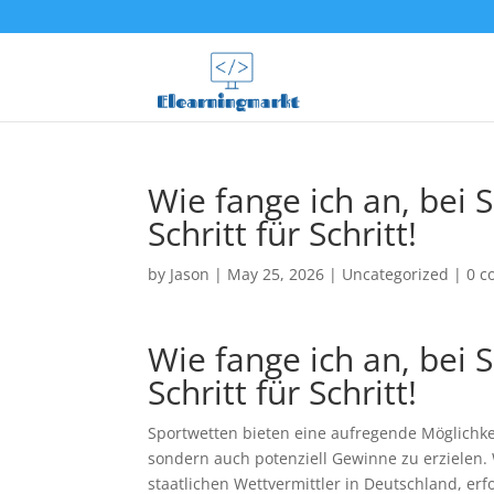
Wie fange ich an, bei
Schritt für Schritt!
by
Jason
|
May 25, 2026
|
Uncategorized
|
0 
Wie fange ich an, bei
Schritt für Schritt!
Sportwetten bieten eine aufregende Möglichke
sondern auch potenziell Gewinne zu erzielen.
staatlichen Wettvermittler in Deutschland, erfo