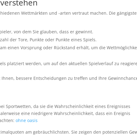
 verstehen
rschiedenen Wettmärkten und -arten vertraut machen. Die gängigst
ieler, von dem Sie glauben, dass er gewinnt.
ahl der Tore, Punkte oder Punkte eines Spiels.
am einen Vorsprung oder Rückstand erhält, um die Wettmöglichke
ls platziert werden, um auf den aktuellen Spielverlauf zu reagier
ft Ihnen, bessere Entscheidungen zu treffen und Ihre Gewinnchanc
ei Sportwetten, da sie die Wahrscheinlichkeit eines Ereignisses
erweise eine niedrigere Wahrscheinlichkeit, dass ein Ereignis
eachten:
ohne oasis
zimalquoten am gebräuchlichsten. Sie zeigen den potenziellen Ge