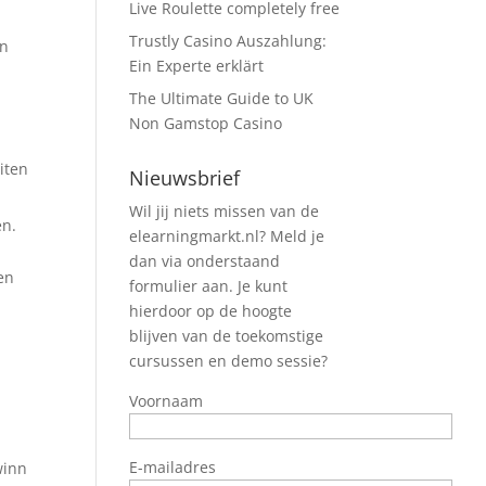
Live Roulette completely free
Trustly Casino Auszahlung:
en
Ein Experte erklärt
The Ultimate Guide to UK
Non Gamstop Casino
iten
Nieuwsbrief
Wil jij niets missen van de
en.
elearningmarkt.nl? Meld je
dan via onderstaand
en
formulier aan. Je kunt
hierdoor op de hoogte
blijven van de toekomstige
cursussen en demo sessie?
Voornaam
E-mailadres
winn