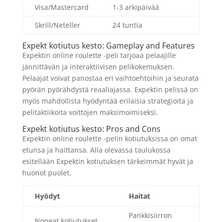
Visa/Mastercard
1-3 arkipäivää
Skrill/Neteller
24 tuntia
Expekt kotiutus kesto: Gameplay and Features
Expektin online roulette -peli tarjoaa pelaajille
jännittävän ja interaktiivisen pelikokemuksen.
Pelaajat voivat panostaa eri vaihtoehtoihin ja seurata
pyörän pyörähdystä reaaliajassa. Expektin pelissä on
myös mahdollista hyödyntää erilaisia strategioita ja
pelitaktiikoita voittojen maksimoimiseksi.
Expekt kotiutus kesto: Pros and Cons
Expektin online roulette -pelin kotiutuksissa on omat
etunsa ja haittansa. Alla olevassa taulukossa
esitellään Expektin kotiutuksen tärkeimmät hyvät ja
huonot puolet.
Hyödyt
Haitat
Pankkisiirron
Nopeat kotiutukset