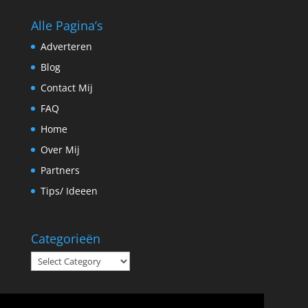
Alle Pagina’s
Adverteren
Blog
Contact Mij
FAQ
Home
Over Mij
Partners
Tips/ Ideeen
Categorieën
Categorieën