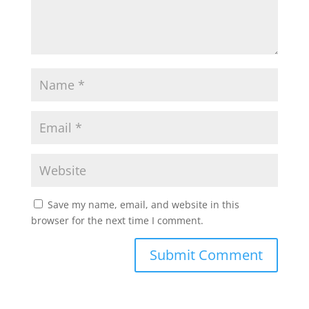
Save my name, email, and website in this
browser for the next time I comment.