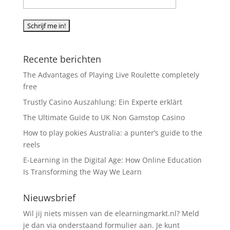
Recente berichten
The Advantages of Playing Live Roulette completely
free
Trustly Casino Auszahlung: Ein Experte erklärt
The Ultimate Guide to UK Non Gamstop Casino
How to play pokies Australia: a punter’s guide to the
reels
E-Learning in the Digital Age: How Online Education
Is Transforming the Way We Learn
Nieuwsbrief
Wil jij niets missen van de elearningmarkt.nl? Meld
je dan via onderstaand formulier aan. Je kunt