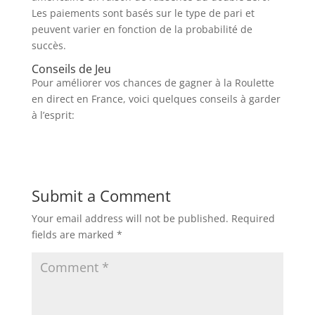
Les paiements sont basés sur le type de pari et
peuvent varier en fonction de la probabilité de
succès.
Conseils de Jeu
Pour améliorer vos chances de gagner à la Roulette
en direct en France, voici quelques conseils à garder
à l’esprit:
Submit a Comment
Your email address will not be published.
Required
fields are marked
*