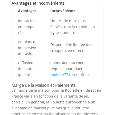
Avantages et Inconvénients
Avantages
Inconvénients
Interaction
Limites de mise plus
en temps
élevées que la roulette en
réel
ligne standard
Ambiance
Disponibilité limitée des
immersive
croupiers en direct
de casino
Diffusion
Connexion Internet
de haute
requise pour jouer
qualité
roulette77.fr/
en direct
Marge de la Maison et Paiements
La marge de la maison pour la Roulette en direct en
France varie en fonction de la variante de jeu
choisie. En général, la Roulette européenne a un
avantage de maison plus bas que la Roulette
américaine en raison de l’absence du double zéro.