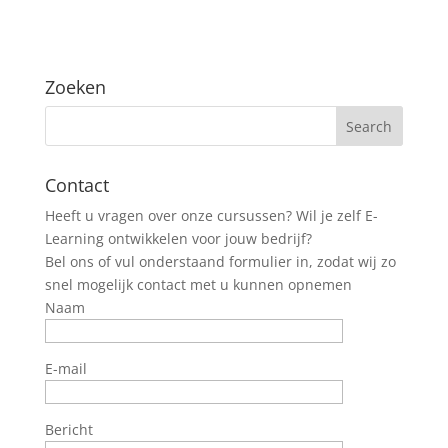
Zoeken
Contact
Heeft u vragen over onze cursussen? Wil je zelf E-
Learning ontwikkelen voor jouw bedrijf?
Bel ons of vul onderstaand formulier in, zodat wij zo
snel mogelijk contact met u kunnen opnemen
Naam
E-mail
Bericht